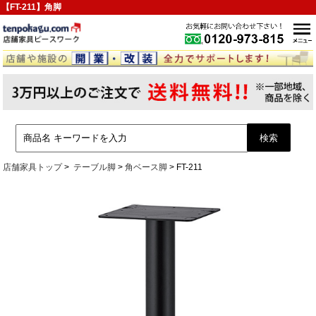
【FT-211】角脚
店舗家具トップ
テーブル脚
角ベース脚
FT-211