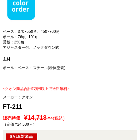
ベース：370×550角、450×700角
ポール：76φ、101φ
受板：250角
アジャスター付、ノックダウン式
主材
ポール・ベース：スチール(粉体塗装)
<クオン商品合計9万円以上で送料無料>
メーカー：
クオン
FT-211
¥14,718～
販売特価
(税込)
（定価 ¥24,530～
）
SALE対象品