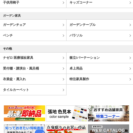
子供用椅子
キッズコーナー
ガーデン家具
ガーデンチェア
ガーデンテーブル
ベンチ
パラソル
その他
ナゼロ 医療福祉家具
衝立/パーテーション
受付棚・講演台・風呂桶
卓上用品
衣裳盆・屑入れ
特注家具製作
タイルカーペット