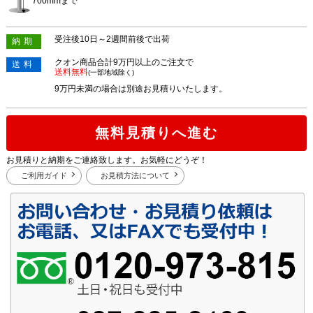
700mmまで
受注後10日～2週間前後で出荷
納期
クオン商品合計9万円以上のご注文で
送料
送料無料
(一部地域除く)
9万円未満の場合は別途お見積りいたします。
無料見積りへ進む
お見積りと納期をご連絡致します。お気軽にどうぞ！
ご利用ガイド
お見積方法について