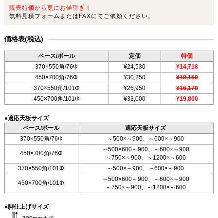
販売特価から更にお値引き！
無料見積フォームまたはFAXにてご依頼ください。
価格表(税込)
ベース/ポール
定価
特価
370×550角/76Φ
¥24,530
¥14,718
450×700角/76Φ
¥30,250
¥18,150
370×550角/101Φ
¥26,950
¥16,170
450×700角/101Φ
¥33,000
¥19,800
●適応天板サイズ
ベース/ポール
適応天板サイズ
370×550角/76Φ
～500×～900、～600×～900
～500×600～900、～600×～900
450×700角/76Φ
～750×～900、～1200×～600
370×550角/101Φ
～500×～900、～600×～900
～500×600～900、～600×～900
450×700角/101Φ
～750×～900、～1200×～600
●脚仕上げサイズ