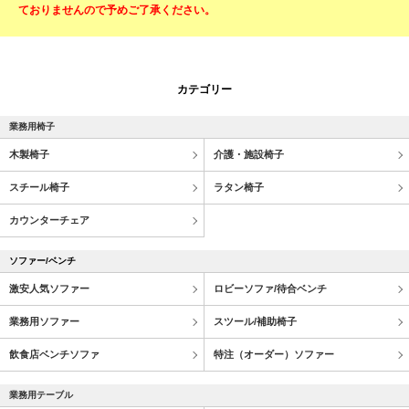
ておりませんので予めご了承ください。
カテゴリー
業務用椅子
木製椅子
介護・施設椅子
スチール椅子
ラタン椅子
カウンターチェア
ソファー/ベンチ
激安人気ソファー
ロビーソファ/待合ベンチ
業務用ソファー
スツール/補助椅子
飲食店ベンチソファ
特注（オーダー）ソファー
業務用テーブル