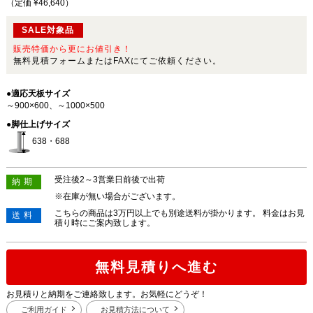
（定価 ¥46,640
）
SALE対象品
販売特価から更にお値引き！
無料見積フォームまたはFAXにてご依頼ください。
●適応天板サイズ
～900×600、～1000×500
●脚仕上げサイズ
638・688
受注後2～3営業日前後で出荷
納期
※在庫が無い場合がございます。
こちらの商品は3万円以上でも別途送料が掛かります。 料金はお見
送料
積り時にご案内致します。
無料見積りへ進む
お見積りと納期をご連絡致します。お気軽にどうぞ！
ご利用ガイド
お見積方法について