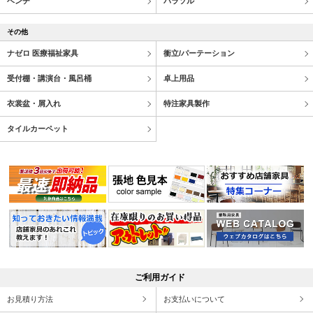
ベンチ
パラソル
その他
ナゼロ 医療福祉家具
衝立/パーテーション
受付棚・講演台・風呂桶
卓上用品
衣裳盆・屑入れ
特注家具製作
タイルカーペット
ご利用ガイド
お見積り方法
お支払いについて