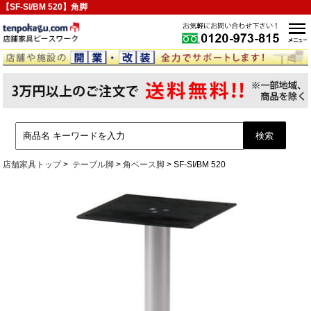
【SF-SI/BM 520】角脚
店舗家具トップ
テーブル脚
角ベース脚
SF-SI/BM 520