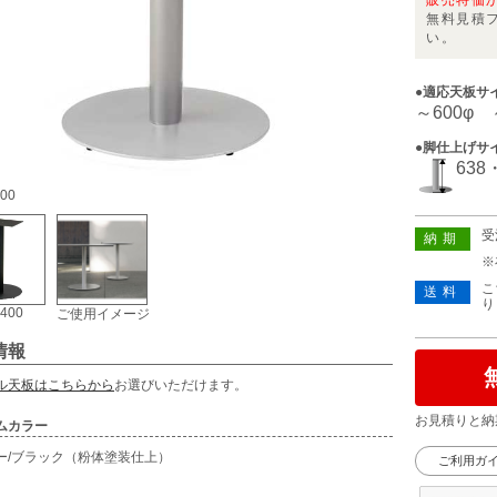
販売特価
無料見積
い。
●適応天板サ
～600φ 
●脚仕上げサ
638
400
受
納期
※
こ
送料
り
 400
ご使用イメージ
情報
ル天板はこちらから
お選びいただけます。
お見積りと納
ムカラー
ー/ブラック（粉体塗装仕上）
ご利用ガ