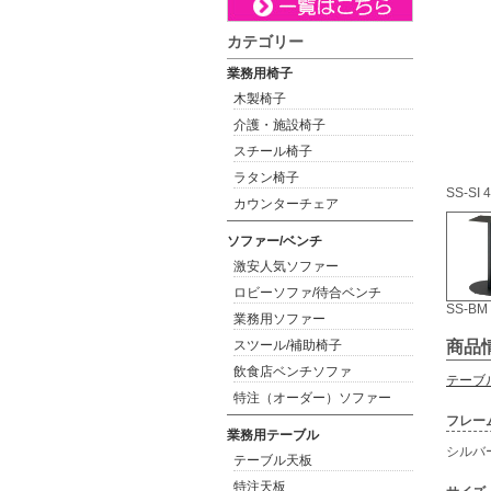
カテゴリー
業務用椅子
木製椅子
介護・施設椅子
スチール椅子
ラタン椅子
SS-SI 
カウンターチェア
ソファー/ベンチ
激安人気ソファー
ロビーソファ/待合ベンチ
SS-BM
業務用ソファー
スツール/補助椅子
商品
飲食店ベンチソファ
テーブ
特注（オーダー）ソファー
フレー
業務用テーブル
シルバ
テーブル天板
特注天板