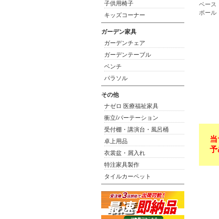
子供用椅子
ベース
ポール
キッズコーナー
ガーデン家具
ガーデンチェア
ガーデンテーブル
ベンチ
パラソル
その他
ナゼロ 医療福祉家具
衝立/パーテーション
受付棚・講演台・風呂桶
当
卓上用品
予
衣裳盆・屑入れ
特注家具製作
タイルカーペット