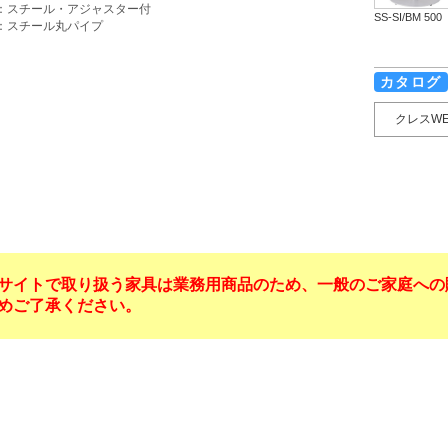
：スチール・アジャスター付
SS-SI/BM 500
：スチール丸パイプ
カタログ
クレスW
サイトで取り扱う家具は業務用商品のため、一般のご家庭への
めご了承ください。