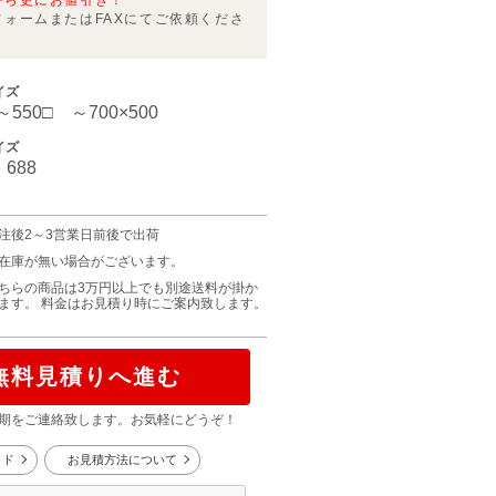
から更にお値引き！
フォームまたはFAXにてご依頼くださ
イズ
～550□ ～700×500
イズ
・688
注後2～3営業日前後で出荷
在庫が無い場合がございます。
ちらの商品は3万円以上でも別途送料が掛か
ます。 料金はお見積り時にご案内致します。
無料見積りへ進む
期をご連絡致します。お気軽にどうぞ！
イド
お見積方法について