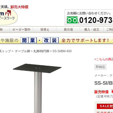
例
オーダー製作
張替え
展示場
搬入・組立
ご利
具トップ
テーブル脚
丸脚/楕円脚
SS-SI/BM 400
<こちらの商
即納品
メーカー：
ク
SS-SI/
販売特価
（定価 ¥38,7
SALE