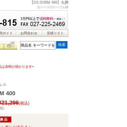
【SS-SI/BM 400】丸脚
丸ベースのテーブル脚
用ガイド
お問合わせ
見積リスト
品は送料が掛かります>
レス
BM 400
¥21,296
(税込)
20
）
対象品