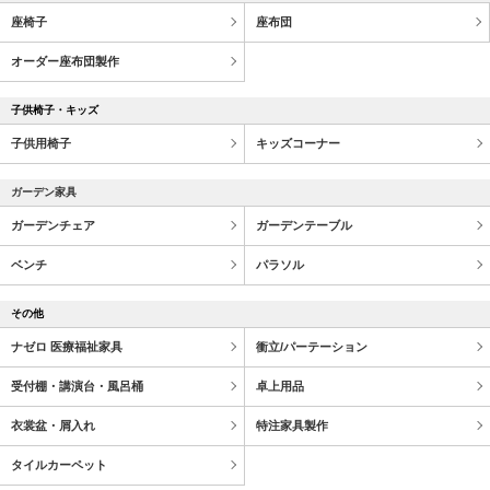
座椅子
座布団
オーダー座布団製作
子供椅子・キッズ
子供用椅子
キッズコーナー
ガーデン家具
ガーデンチェア
ガーデンテーブル
ベンチ
パラソル
その他
ナゼロ 医療福祉家具
衝立/パーテーション
受付棚・講演台・風呂桶
卓上用品
衣裳盆・屑入れ
特注家具製作
タイルカーペット