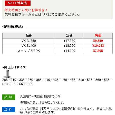
SALE対象品
販売特価から更にお値引き！
無料見積フォームまたはFAXにてご依頼ください。
価格表(税込)
品番
定価
特価
VK-BL350
¥17,380
¥9,559
VK-BL400
¥18,260
¥10,043
ステップ S-8DK
¥14,190
¥7,805
●脚仕上げサイズ
285・310・335・360・385・410・435・460・485・510・535・560・585・
610・635・660・685
受注後2～3営業日前後で出荷
納期
※在庫が無い場合がございます。
こちらの商品は3万円以上でも別途送料が掛かります。 料金はお見
送料
積り時にご案内致します。