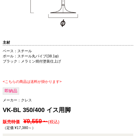
主材
ベース：スチール
ポール：スチール丸パイプ(38.1φ)
ブラック：メラミン焼付塗装仕上げ
<こちらの商品は送料が掛かります>
即納品
メーカー：
クレス
VK-BL 350/400 イス用脚
¥9,559～
販売特価
(税込)
（定価 ¥17,380～
）