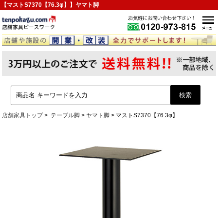
【マストS7370【76.3φ】】ヤマト脚
店舗家具トップ
テーブル脚
ヤマト脚
マストS7370【76.3φ】