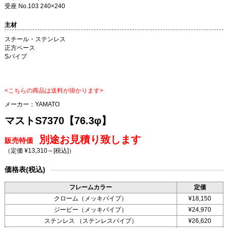
受座 No.103 240×240
主材
スチール・ステンレス
正方ベース
Sパイプ
<こちらの商品は送料が掛かります>
メーカー：
YAMATO
マストS7370【76.3φ】
別途お見積り致します
販売特価
（定価 ¥13,310～
[税込]
）
価格表(税込)
フレームカラー
定価
クローム（メッキパイプ）
¥18,150
ジービー（メッキパイプ）
¥24,970
ステンレス （ステンレスパイプ）
¥26,620