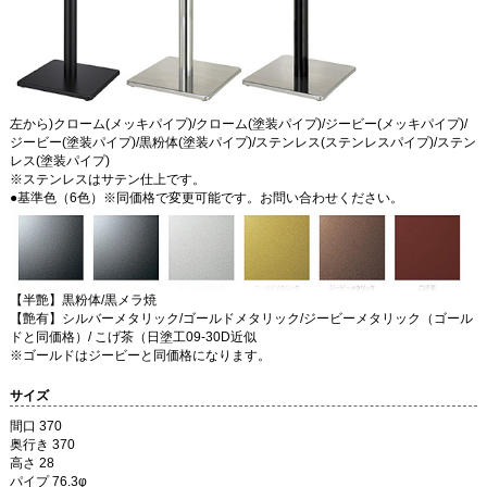
左から)クローム(メッキパイプ)/クローム(塗装パイプ)/ジービー(メッキパイプ)/
ジービー(塗装パイプ)/黒粉体(塗装パイプ)/ステンレス(ステンレスパイプ)/ステン
レス(塗装パイプ)
※ステンレスはサテン仕上です。
●基準色（6色）※同価格で変更可能です。お問い合わせください。
【半艶】黒粉体/黒メラ焼
【艶有】シルバーメタリック/ゴールドメタリック/ジービーメタリック（ゴール
ドと同価格）/ こげ茶（日塗工09-30D近似
※ゴールドはジービーと同価格になります。
サイズ
間口 370
奥行き 370
高さ 28
パイプ 76.3φ