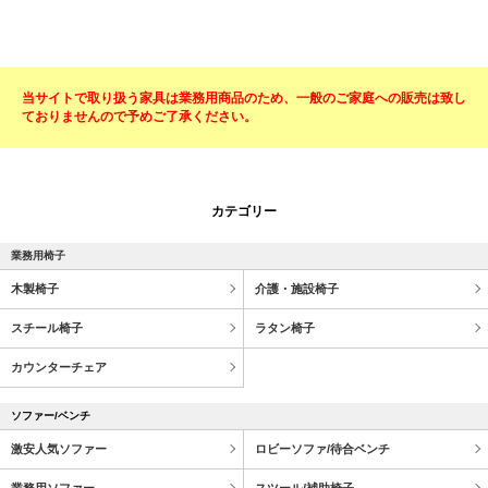
当サイトで取り扱う家具は業務用商品のため、一般のご家庭への販売は致し
ておりませんので予めご了承ください。
カテゴリー
業務用椅子
木製椅子
介護・施設椅子
スチール椅子
ラタン椅子
カウンターチェア
ソファー/ベンチ
激安人気ソファー
ロビーソファ/待合ベンチ
業務用ソファー
スツール/補助椅子