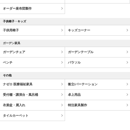
オーダー座布団製作
子供椅子・キッズ
子供用椅子
キッズコーナー
ガーデン家具
ガーデンチェア
ガーデンテーブル
ベンチ
パラソル
その他
ナゼロ 医療福祉家具
衝立/パーテーション
受付棚・講演台・風呂桶
卓上用品
衣裳盆・屑入れ
特注家具製作
タイルカーペット