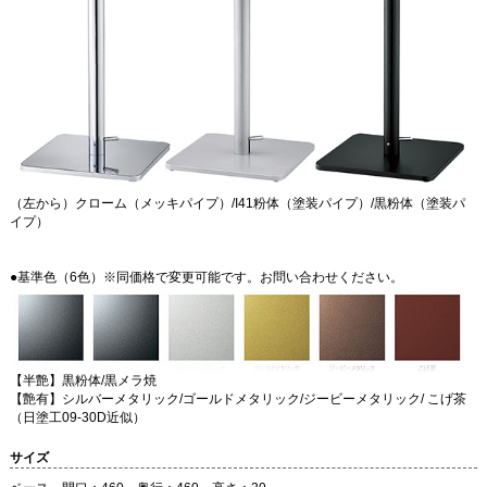
（左から）クローム（メッキパイプ）/I41粉体（塗装パイプ）/黒粉体（塗装パ
イプ）
●基準色（6色）※同価格で変更可能です。お問い合わせください。
【半艶】黒粉体/黒メラ焼
【艶有】シルバーメタリック/ゴールドメタリック/ジービーメタリック/ こげ茶
（日塗工09-30D近似）
サイズ