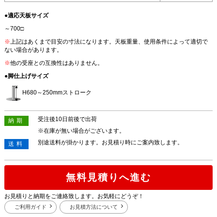
●適応天板サイズ
～700□
※
上記はあくまで目安の寸法になります。天板重量、使用条件によって適切で
ない場合があります。
※
他の受座との互換性はありません。
●脚仕上げサイズ
H680～250mmストローク
受注後10日前後で出荷
納期
※在庫が無い場合がございます。
別途送料が掛かります。お見積り時にご案内致します。
送料
無料見積りへ進む
お見積りと納期をご連絡致します。お気軽にどうぞ！
ご利用ガイド
お見積方法について