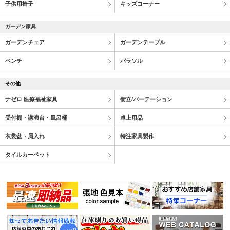
子供用椅子
キッズコーナー
ガーデン家具
ガーデンチェア
ガーデンテーブル
ベンチ
パラソル
その他
ナゼロ 医療福祉家具
衝立/パーテーション
受付棚・講演台・風呂桶
卓上用品
衣裳盆・屑入れ
特注家具製作
タイルカーペット