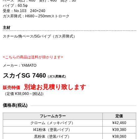
ベース 間口：460 奥行：460 高さ：30
パイプ：60.5φ
受座：No.103 240×240
ガス昇降式：H680～250mmストローク
主材
スチール/角ベース/SGパイプ（ガス昇降式）
<こちらの商品は送料が掛かります>
メーカー：
YAMATO
スカイSG 7460
（ガス昇降式）
別途お見積り致します
販売特価
（定価 ¥38,060～
[税込]
）
価格表(税込)
フレームカラー
定価
クローム（メッキパイプ）
¥42,460
I41粉体（塗装パイプ）
¥39,380
黒粉体（塗装パイプ）
¥38,060