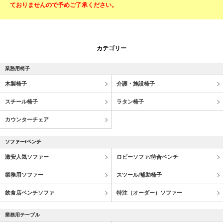
ておりませんので予めご了承ください。
カテゴリー
業務用椅子
木製椅子
介護・施設椅子
スチール椅子
ラタン椅子
カウンターチェア
ソファー/ベンチ
激安人気ソファー
ロビーソファ/待合ベンチ
業務用ソファー
スツール/補助椅子
飲食店ベンチソファ
特注（オーダー）ソファー
業務用テーブル