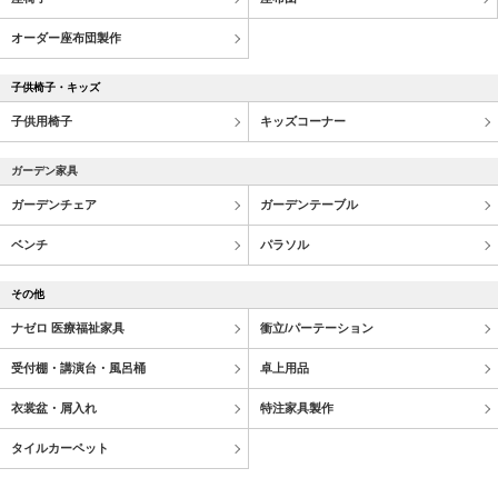
オーダー座布団製作
子供椅子・キッズ
子供用椅子
キッズコーナー
ガーデン家具
ガーデンチェア
ガーデンテーブル
ベンチ
パラソル
その他
ナゼロ 医療福祉家具
衝立/パーテーション
受付棚・講演台・風呂桶
卓上用品
衣裳盆・屑入れ
特注家具製作
タイルカーペット