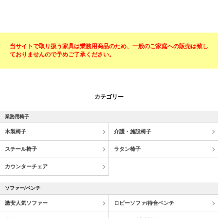
当サイトで取り扱う家具は業務用商品のため、一般のご家庭への販売は致し
ておりませんので予めご了承ください。
カテゴリー
業務用椅子
木製椅子
介護・施設椅子
スチール椅子
ラタン椅子
カウンターチェア
ソファー/ベンチ
激安人気ソファー
ロビーソファ/待合ベンチ