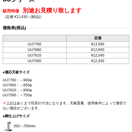
別途お見積り致します
販売特価
（定価 ¥12,430～
[税込]
）
価格表(税込)
定価
UU7760
¥13,090
UU7660
¥12,650
UU7610
¥12,540
UU7560
¥12,430
●適応天板サイズ
UU7760：～900φ
UU7660：～850φ
UU7610：～800φ
UU7560：～750φ
※
上記はあくまで目安の寸法になります。天板質量、使用条件によって適切で
ない場合がございます。
●脚仕上げサイズ
350～700mm