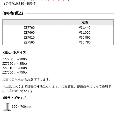
（定価 ¥10,780～
[税込]
）
価格表(税込)
定価
ZZ7760
¥11,440
ZZ7660
¥11,000
ZZ7610
¥10,890
ZZ7560
¥10,780
●適応天板サイズ
ZZ7760：～900φ
ZZ7660：～850φ
ZZ7610：～800φ
ZZ7560：～750φ
天板はこちらから
お選び頂けます。
※
上記はあくまで目安の寸法になります。天板質量、使用条件によって適切で
ない場合がございます。
●脚仕上げサイズ
350～700mm