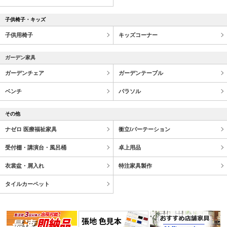
子供椅子・キッズ
子供用椅子
キッズコーナー
ガーデン家具
ガーデンチェア
ガーデンテーブル
ベンチ
パラソル
その他
ナゼロ 医療福祉家具
衝立/パーテーション
受付棚・講演台・風呂桶
卓上用品
衣裳盆・屑入れ
特注家具製作
タイルカーペット