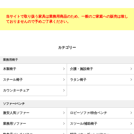
当サイトで取り扱う家具は業務用商品のため、一般のご家庭への販売は致し
ておりませんので予めご了承ください。
カテゴリー
業務用椅子
木製椅子
介護・施設椅子
スチール椅子
ラタン椅子
カウンターチェア
ソファー/ベンチ
激安人気ソファー
ロビーソファ/待合ベンチ
業務用ソファー
スツール/補助椅子