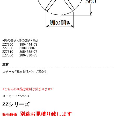
●脚の長さ×脚の開き×高さ
ZZ7760 380×444×78
ZZ7660 330×388×78
ZZ7610 305×358×78
ZZ7560 280×330×78
主材
スチール/ 五本脚/Sパイプ(塗装)
<こちらの商品は送料が掛かります>
メーカー：
YAMATO
ZZシリーズ
別途お見積り致します
販売特価