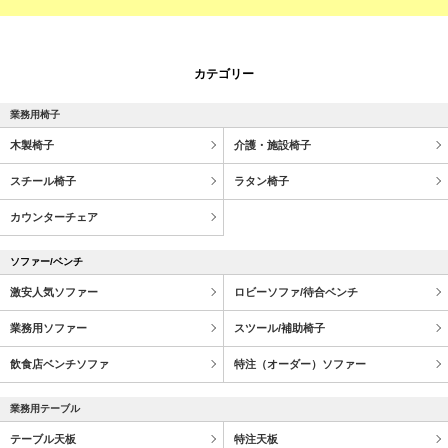
カテゴリー
業務用椅子
木製椅子
介護・施設椅子
スチール椅子
ラタン椅子
カウンターチェア
ソファー/ベンチ
激安人気ソファー
ロビーソファ/待合ベンチ
業務用ソファー
スツール/補助椅子
飲食店ベンチソファ
特注（オーダー）ソファー
業務用テーブル
テーブル天板
特注天板