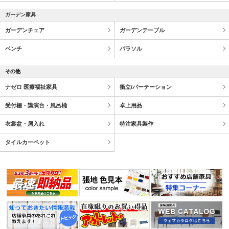
ガーデン家具
ガーデンチェア
ガーデンテーブル
ベンチ
パラソル
その他
ナゼロ 医療福祉家具
衝立/パーテーション
受付棚・講演台・風呂桶
卓上用品
衣裳盆・屑入れ
特注家具製作
タイルカーペット