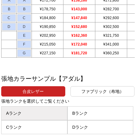
A
A
¥172,700
¥138,160
¥272,800
B
B
¥178,750
¥143,000
¥282,700
C
C
¥184,800
¥147,840
¥292,600
D
D
¥190,850
¥152,680
¥302,500
E
¥202,950
¥162,360
¥321,750
F
¥215,050
¥172,040
¥341,000
G
¥227,150
¥181,720
¥360,250