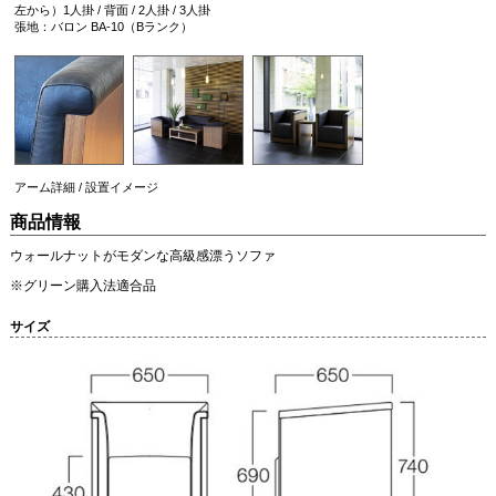
左から）1人掛 / 背面 / 2人掛 / 3人掛
張地：バロン BA-10（Bランク）
アーム詳細 / 設置イメージ
商品情報
ウォールナットがモダンな高級感漂うソファ
※グリーン購入法適合品
サイズ