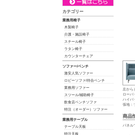
カテゴリー
業務用椅子
木製椅子
介護・施設椅子
スチール椅子
ラタン椅子
カウンターチェア
ソファー/ベンチ
激安人気ソファー
ロビーソファ/待合ベンチ
業務用ソファー
左から
ローバ
スツール/補助椅子
ハイバ
飲食店ベンチソファ
張地：
特注（オーダー）ソファー
商品
業務用テーブル
パネル
テーブル天板
特注天板