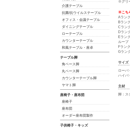
※グリ
介護テーブル
※こち
抗菌/抗ウイルステーブル
Aラン
オフィス・会議テーブル
Bラン
ダイニングテーブル
Cラン
Dラン
ローテーブル
Eラン
カウンターテーブル
ループ
Fラン
和風テーブル・座卓
Gラン
テーブル脚
サイズ
角ベース脚
ローバッ
丸ベース脚
ハイバッ
カウンターテーブル脚
ヤマト脚
主材
脚：ス
座椅子・座布団
座椅子
座布団
オーダー座布団製作
子供椅子・キッズ