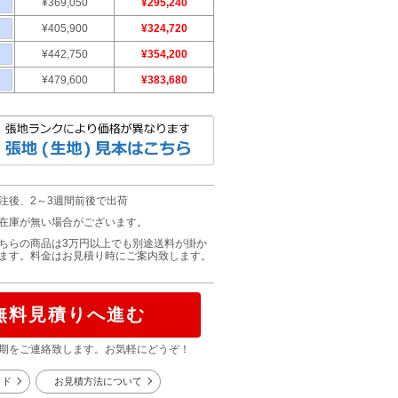
¥369,050
¥295,240
¥405,900
¥324,720
¥442,750
¥354,200
¥479,600
¥383,680
注後、2～3週間前後で出荷
在庫が無い場合がございます。
ちらの商品は3万円以上でも別途送料が掛か
ます。料金はお見積り時にご案内致します。
無料見積りへ進む
期をご連絡致します。お気軽にどうぞ！
イド
お見積方法について