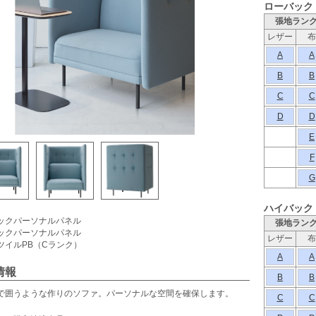
ローバック
張地ラン
レザー
布
A
A
B
B
C
C
D
D
E
F
G
ハイバック
）
ックパーソナルパネル
張地ラン
ックパーソナルパネル
レザー
布
ツイルPB（Cランク）
A
A
情報
B
B
で囲うような作りのソファ。パーソナルな空間を確保します。
C
C