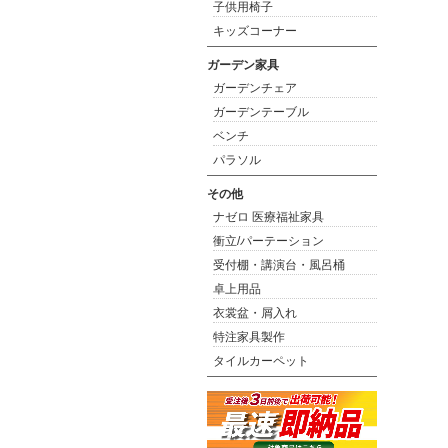
子供用椅子
キッズコーナー
ガーデン家具
ガーデンチェア
ガーデンテーブル
ベンチ
パラソル
その他
ナゼロ 医療福祉家具
衝立/パーテーション
受付棚・講演台・風呂桶
卓上用品
衣裳盆・屑入れ
特注家具製作
タイルカーペット