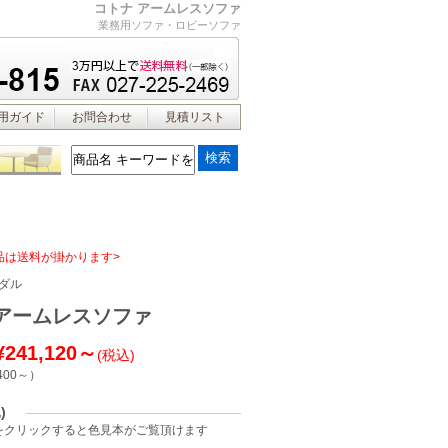
コトナ アームレスソファ
業務用ソファ・ロビーソファ
用ガイド
お問合わせ
見積リスト
品は送料が掛かります>
ダル
 アームレスソファ
¥241,120～
(税込)
400～
）
)
をクリックすると色見本がご覧頂けます