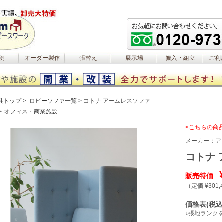
例
オーダー製作
張替え
展示場
搬入・組立
ご利
具トップ
ロビーソファ一覧
コトナ アームレスソファ
オフィス・商業施設
<こちらの商
メーカー：
ア
コトナ
販売特価
（定価 ¥301,
価格表(税込
↓張地ランク