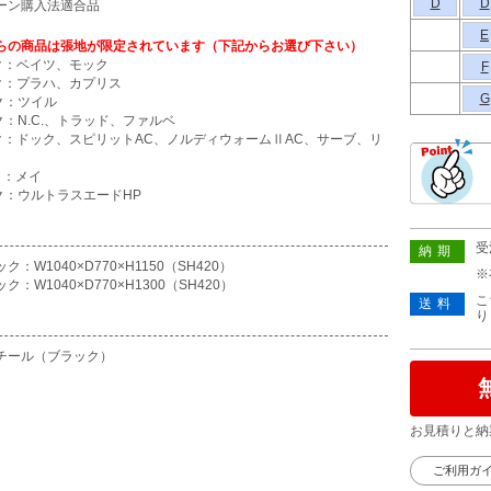
D
D
ーン購入法適合品
E
らの商品は張地が限定されています（下記からお選び下さい）
ク：ベイツ、モック
F
ク：プラハ、カプリス
G
ク：ツイル
ク：N.C.、トラッド、ファルベ
ク：ドック、スピリットAC、ノルディウォームⅡAC、サーブ、リ
ク：メイ
ク：ウルトラスエードHP
受
納期
ク：W1040×D770×H1150（SH420）
※
ク：W1040×D770×H1300（SH420）
こ
送料
り
チール（ブラック）
お見積りと納
ご利用ガ