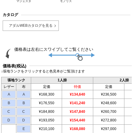
マジェスタ
モノリス
カタログ
アダルWEBカタログを見る
価格表(税込)
↓張地ランクをクリックすると色見本がご覧頂けます
張地ランク
1人掛
2人掛
レザー
布
定価
特価
定価
A
A
¥168,300
¥134,640
¥236,500
B
B
¥176,550
¥141,240
¥248,600
C
C
¥184,800
¥147,840
¥260,700
D
D
¥193,050
¥154,440
¥272,800
E
¥210,100
¥168,080
¥297,000