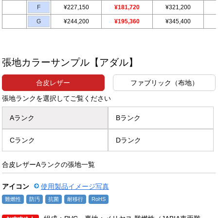
F
¥227,150
¥181,720
¥321,200
G
¥244,200
¥195,360
¥345,400