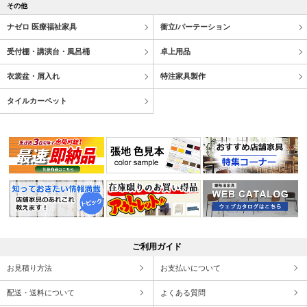
その他
ナゼロ 医療福祉家具
衝立/パーテーション
受付棚・講演台・風呂桶
卓上用品
衣裳盆・屑入れ
特注家具製作
タイルカーペット
ご利用ガイド
お見積り方法
お支払いについて
配送・送料について
よくある質問