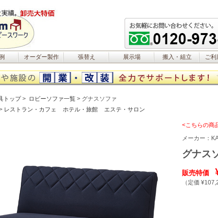
例
オーダー製作
張替え
展示場
搬入・組立
ご利
具トップ
ロビーソファ一覧
グナスソファ
レストラン・カフェ
ホテル・旅館
エステ・サロン
<こちらの商
メーカー：
K
グナス
販売特価
（定価 ¥107,