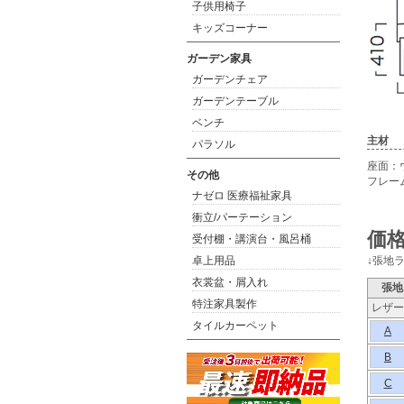
子供用椅子
キッズコーナー
ガーデン家具
ガーデンチェア
ガーデンテーブル
ベンチ
主材
パラソル
座面：
その他
フレー
ナゼロ 医療福祉家具
衝立/パーテーション
価格
受付棚・講演台・風呂桶
卓上用品
↓張地
衣裳盆・屑入れ
張地
特注家具製作
レザー
タイルカーペット
A
B
C