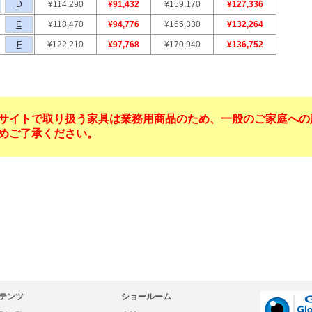
D
¥114,290
¥91,432
¥159,170
¥127,336
E
¥118,470
¥94,776
¥165,330
¥132,264
F
¥122,210
¥97,768
¥170,940
¥136,752
サイトで取り扱う家具は業務用商品のため、一般のご家庭への
めご了承ください。
テンツ
ショールーム