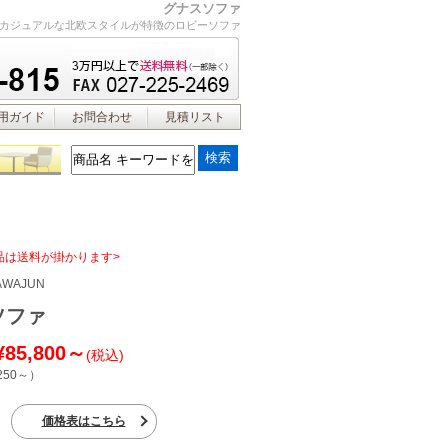
グナスソファ
カジュアルな北欧スタイルが特徴のロビーソファ
用ガイド
お問合わせ
見積リスト
品は送料が掛かります>
AWAJUN
ソファ
¥85,800～
(税込)
250～
）
価格表はこちら