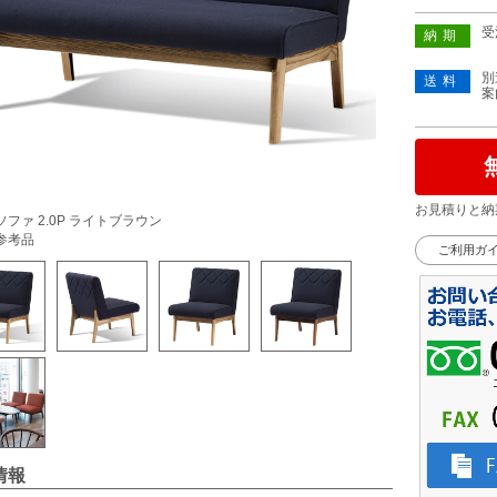
受
納期
別
送料
案
お見積りと納
ファ 2.0P ライトブラウン
参考品
ご利用ガ
情報