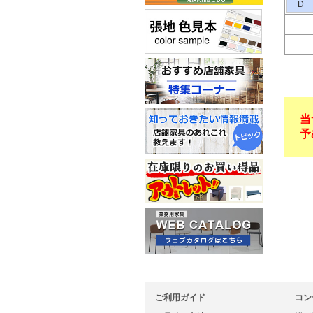
D
当
予
ご利用ガイド
コン