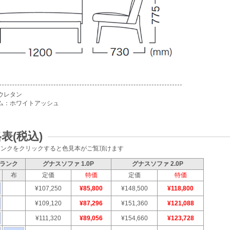
ウレタン
ム：ホワイトアッシュ
表(税込)
ランクをクリックすると色見本がご覧頂けます
ランク
グナスソファ 1.0P
グナスソファ 2.0P
布
定価
特価
定価
特価
¥107,250
¥85,800
¥148,500
¥118,800
¥109,120
¥87,296
¥151,360
¥121,088
¥111,320
¥89,056
¥154,660
¥123,728