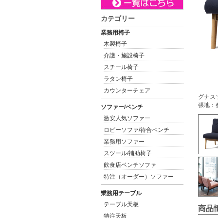
カテゴリー
業務用椅子
木製椅子
介護・施設椅子
スチール椅子
ラタン椅子
カウンターチェア
グナスソ
張地：
ソファー/ベンチ
激安人気ソファー
ロビーソファ/待合ベンチ
業務用ソファー
スツール/補助椅子
飲食店ベンチソファ
特注（オーダー）ソファー
業務用テーブル
テーブル天板
商品
特注天板