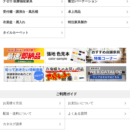
ナゼロ 医療福祉家具
衝立/パーテーション
受付棚・講演台・風呂桶
卓上用品
衣裳盆・屑入れ
特注家具製作
タイルカーペット
ご利用ガイド
お見積り方法
お支払いについて
配送・送料について
よくある質問
カタログ請求