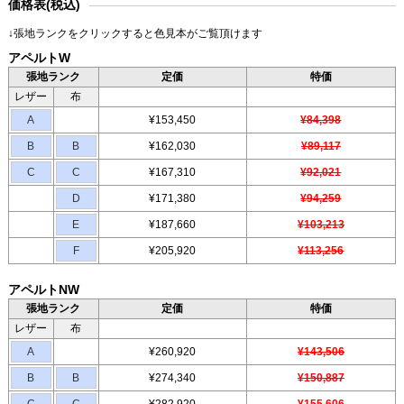
価格表(税込)
↓張地ランクをクリックすると色見本がご覧頂けます
アペルトW
張地ランク
定価
特価
レザー
布
A
¥153,450
¥84,398
B
B
¥162,030
¥89,117
C
C
¥167,310
¥92,021
D
¥171,380
¥94,259
E
¥187,660
¥103,213
F
¥205,920
¥113,256
アペルトNW
張地ランク
定価
特価
レザー
布
A
¥260,920
¥143,506
B
B
¥274,340
¥150,887