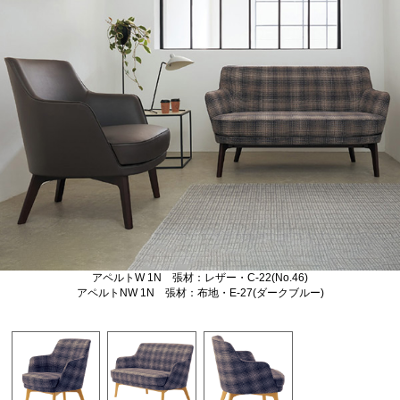
アペルトW 1N 張材：レザー・C-22(No.46)
アペルトNW 1N 張材：布地・E-27(ダークブルー)