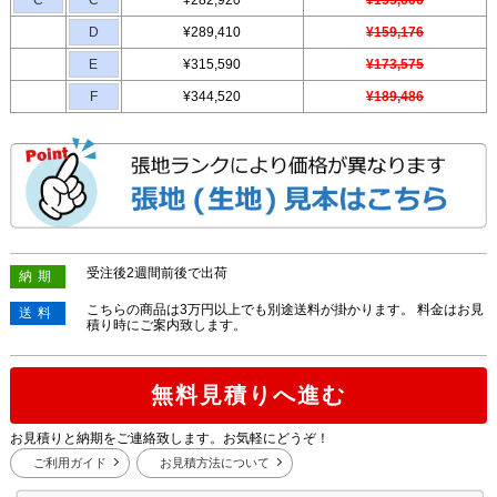
C
C
¥282,920
¥155,606
D
¥289,410
¥159,176
E
¥315,590
¥173,575
F
¥344,520
¥189,486
受注後2週間前後で出荷
納期
こちらの商品は3万円以上でも別途送料が掛かります。 料金はお見
送料
積り時にご案内致します。
無料見積りへ進む
お見積りと納期をご連絡致します。お気軽にどうぞ！
ご利用ガイド
お見積方法について