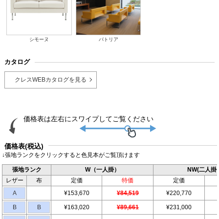
シモーヌ
パトリア
カタログ
クレスWEBカタログを見る
価格表(税込)
↓張地ランクをクリックすると色見本がご覧頂けます
張地ランク
W（一人掛）
NW(二人掛
レザー
布
定価
特価
定価
A
¥153,670
¥84,519
¥220,770
B
B
¥163,020
¥89,661
¥231,000