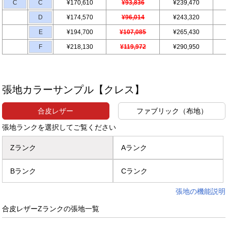
C
C
¥170,610
¥93,836
¥239,470
D
¥174,570
¥96,014
¥243,320
E
¥194,700
¥107,085
¥265,430
F
¥218,130
¥119,972
¥290,950