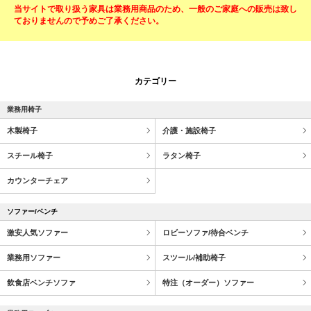
当サイトで取り扱う家具は業務用商品のため、一般のご家庭への販売は致し
ておりませんので予めご了承ください。
カテゴリー
業務用椅子
木製椅子
介護・施設椅子
スチール椅子
ラタン椅子
カウンターチェア
ソファー/ベンチ
激安人気ソファー
ロビーソファ/待合ベンチ
業務用ソファー
スツール/補助椅子
飲食店ベンチソファ
特注（オーダー）ソファー