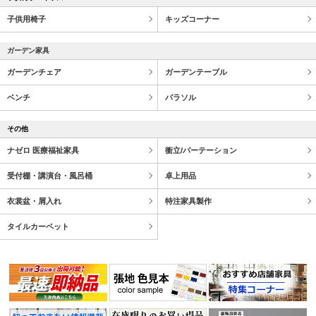
子供用椅子
キッズコーナー
ガーデン家具
ガーデンチェア
ガーデンテーブル
ベンチ
パラソル
その他
ナゼロ 医療福祉家具
衝立/パーテーション
受付棚・講演台・風呂桶
卓上用品
衣裳盆・屑入れ
特注家具製作
タイルカーペット