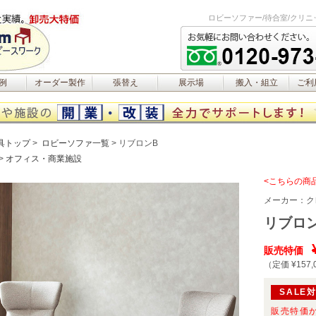
ロビーソファー/待合室/クリ
例
オーダー製作
張替え
展示場
搬入・組立
ご利
具トップ
ロビーソファ一覧
リブロンB
オフィス・商業施設
<こちらの商
メーカー：
ク
リブロン
販売特価
（定価 ¥157,
SALE
販売特価