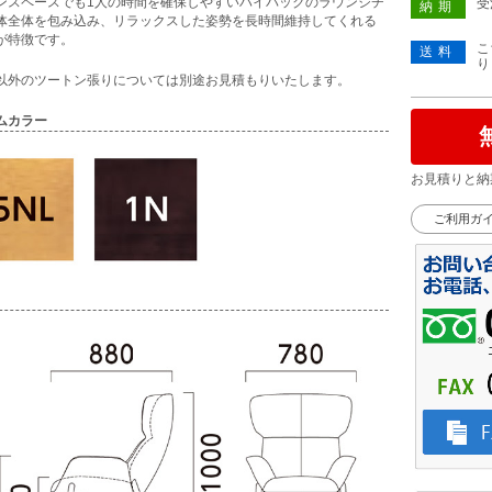
ンスペースでも1人の時間を確保しやすいハイバックのラウンジチ
受
納期
体全体を包み込み、リラックスした姿勢を長時間維持してくれる
が特徴です。
こ
送料
り
以外のツートン張りについては別途お見積もりいたします。
ムカラー
お見積りと納
ご利用ガ