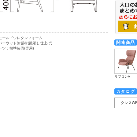
モールドウレタンフォーム
関連商品
バーウッド無垢材(艶消し仕上げ)
ーツ：標準装備(専用)
リブロンA
カタログ
クレスW