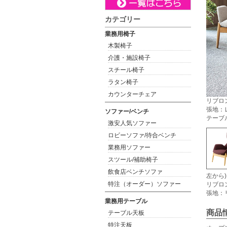
カテゴリー
業務用椅子
木製椅子
介護・施設椅子
スチール椅子
ラタン椅子
カウンターチェア
リブロン
張地：レ
ソファー/ベンチ
テーブル
激安人気ソファー
ロビーソファ/待合ベンチ
業務用ソファー
スツール/補助椅子
飲食店ベンチソファ
左から)
特注（オーダー）ソファー
リブロン
張地：リ
業務用テーブル
商品
テーブル天板
特注天板