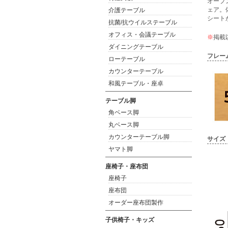
オープ
ェア。
介護テーブル
シート
抗菌/抗ウイルステーブル
オフィス・会議テーブル
※
掲載
ダイニングテーブル
フレー
ローテーブル
カウンターテーブル
和風テーブル・座卓
テーブル脚
角ベース脚
丸ベース脚
カウンターテーブル脚
サイズ
ヤマト脚
座椅子・座布団
座椅子
座布団
オーダー座布団製作
子供椅子・キッズ