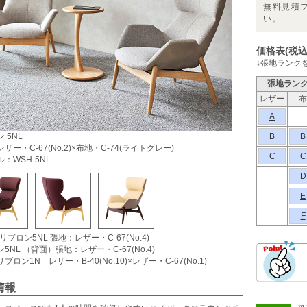
無料見積
い。
価格表(税込
↓張地ランク
張地ラン
レザー
布
A
 5NL
B
B
ザー・C-67(No.2)×布地・C-74(ライトグレー)
C
C
：WSH-5NL
D
E
F
リブロン5NL 張地：レザー・C-67(No.4)
5NL （背面）張地：レザー・C-67(No.4)
ブロン1N レザー・B-40(No.10)×レザー・C-67(No.1)
情報