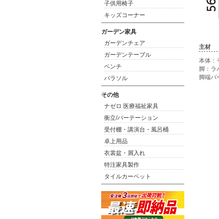
子供用椅子
キッズコーナー
ガーデン家具
ガーデンチェア
主材
ガーデンテーブル
本体：
ベンチ
脚：ラ
脚端パ
パラソル
その他
ナゼロ 医療福祉家具
衝立/パーテーション
受付棚・講演台・風呂桶
卓上用品
衣裳盆・屑入れ
特注家具製作
タイルカーペット