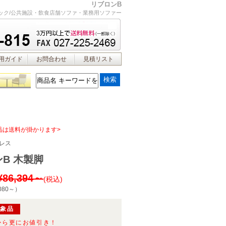
リブロンB
ニック/公共施設・飲食店舗ソファ・業務用ソファー
用ガイド
お問合わせ
見積リスト
品は送料が掛かります>
レス
B 木製脚
¥86,394～
(税込)
080～
）
対象品
から更にお値引き！