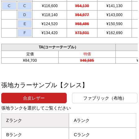
C
C
¥116,600
¥64,130
¥141,130
D
¥118,140
¥64,977
¥143,000
E
¥124,520
¥68,486
¥150,590
F
¥134,420
¥73,931
¥162,690
TA(コーナーテーブル）
定価
特価
¥84,700
¥46,585
¥