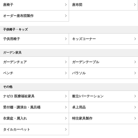
座椅子
座布団
オーダー座布団製作
子供椅子・キッズ
子供用椅子
キッズコーナー
ガーデン家具
ガーデンチェア
ガーデンテーブル
ベンチ
パラソル
その他
ナゼロ 医療福祉家具
衝立/パーテーション
受付棚・講演台・風呂桶
卓上用品
衣裳盆・屑入れ
特注家具製作
タイルカーペット