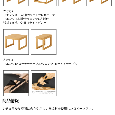
左から)
リエンツM 一人掛け/リエンツU 角コーナー
リエンツR 右肘付/リエンツL 左肘付
張材：布地・C-88（ライトグレー）
左から)
リエンツTA コーナーテーブル/リエンツTB サイドテーブル
商品情報
ナチュラルな空間に合うやさしい無垢材を使用したロビーソファ。