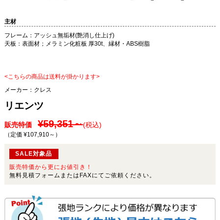
主材
フレーム：アッシュ無垢材(艶消し仕上げ)
天板：表面材；メラミン化粧板 厚30t、縁材・ABS樹脂
<こちらの商品は送料が掛かります>
メーカー：
クレス
リエンツ
¥59,351～
販売特価
(税込)
（定価 ¥107,910～
）
SALE対象品
販売特価から更にお値引き！
無料見積フォームまたはFAXにてご依頼ください。