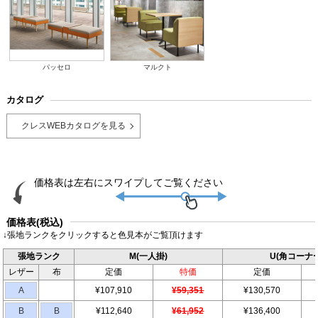
パッセロ
マルクト
カタログ
クレスWEBカタログを見る
価格表(税込)
↓張地ランクをクリックすると色見本がご覧頂けます
張地ランク
M(一人掛)
U(角コーナー
レザー
布
定価
特価
定価
A
¥107,910
¥59,351
¥130,570
B
B
¥112,640
¥61,952
¥136,400