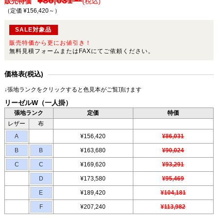
¥86,031～
販売特価
(税込)
（定価 ¥156,420～
）
SALE対象品
販売特価から更にお値引き！
無料見積フォームまたはFAXにてご依頼ください。
価格表(税込)
↓張地ランクをクリックすると色見本がご覧頂けます
リーゼルW（一人掛）
張地ランク
定価
特価
レザー
布
A
¥156,420
¥86,031
B
B
¥163,680
¥90,024
C
C
¥169,620
¥93,291
D
¥173,580
¥95,469
E
¥189,420
¥104,181
F
¥207,240
¥113,982