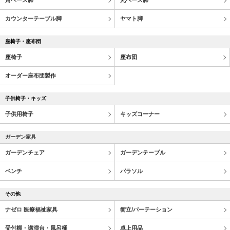
角ベース脚
丸ベース脚
カウンターテーブル脚
ヤマト脚
座椅子・座布団
座椅子
座布団
オーダー座布団製作
子供椅子・キッズ
子供用椅子
キッズコーナー
ガーデン家具
ガーデンチェア
ガーデンテーブル
ベンチ
パラソル
その他
ナゼロ 医療福祉家具
衝立/パーテーション
受付棚・講演台・風呂桶
卓上用品