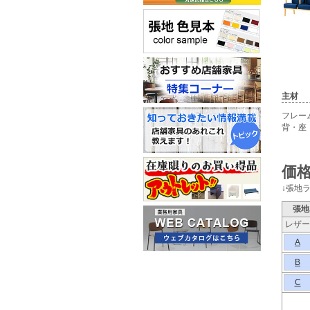
主材
フレー
背・座
価格
↓張地
張地
レザー
A
B
C