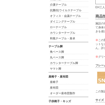
介護テーブル
EH三人
抗菌/抗ウイルステーブル
オフィス・会議テーブル
商品
ダイニングテーブル
施設の
ローテーブル
て身体
きを感
カウンターテーブル
和風テーブル・座卓
※
この
ットな
テーブル脚
ん。詳
角ベース脚
※
グリ
丸ベース脚
カウンターテーブル脚
フレー
ヤマト脚
座椅子・座布団
座椅子
座布団
この製
オーダー座布団製作
サイズ
子供椅子・キッズ