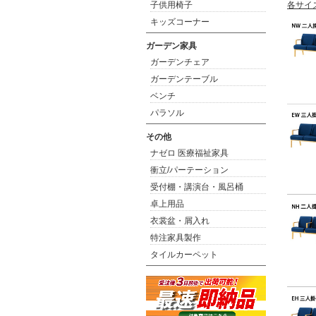
子供用椅子
各サイ
キッズコーナー
ガーデン家具
ガーデンチェア
ガーデンテーブル
ベンチ
パラソル
その他
ナゼロ 医療福祉家具
衝立/パーテーション
受付棚・講演台・風呂桶
卓上用品
衣裳盆・屑入れ
特注家具製作
タイルカーペット