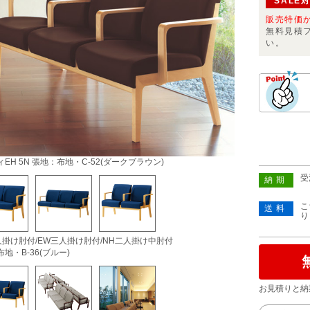
SALE
販売特価
無料見積
い。
EH 5N 張地：布地・C-52(ダークブラウン)
受
納期
こ
送料
り
人掛け肘付/EW三人掛け肘付/NH二人掛け中肘付
地・B-36(ブルー)
お見積りと納