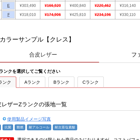
E
¥303,490
¥166,920
¥400,840
¥220,462
¥316,140
F
¥318,010
¥174,906
¥425,810
¥234,196
¥330,110