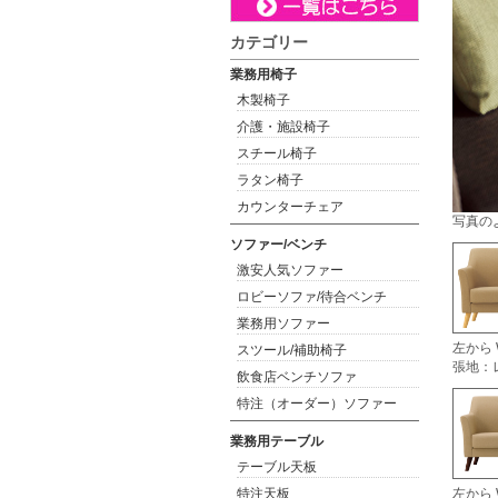
カテゴリー
業務用椅子
木製椅子
介護・施設椅子
スチール椅子
ラタン椅子
カウンターチェア
写真の
ソファー/ベンチ
激安人気ソファー
ロビーソファ/待合ベンチ
業務用ソファー
左から
スツール/補助椅子
張地：レ
飲食店ベンチソファ
特注（オーダー）ソファー
業務用テーブル
テーブル天板
特注天板
左から