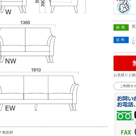
受
納期
こ
送料
り
お見積りと納
ご利用ガ
ナ無垢材