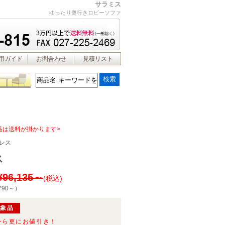
サラミス
ゆったり奥行きロビーソファ
用ガイド
お問合わせ
見積リスト
品は送料が掛かります>
レス
ス
¥96,135～
(税込)
790～
）
対象品
から更にお値引き！