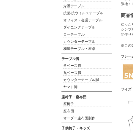
張地：レ
介護テーブル
抗菌/抗ウイルステーブル
商品
オフィス・会議テーブル
ゆった
ダイニングテーブル
シンプ
ローテーブル
間作り
カウンターテーブル
※この
和風テーブル・座卓
フレー
テーブル脚
角ベース脚
丸ベース脚
カウンターテーブル脚
ヤマト脚
サイズ
座椅子・座布団
座椅子
座布団
オーダー座布団製作
子供椅子・キッズ