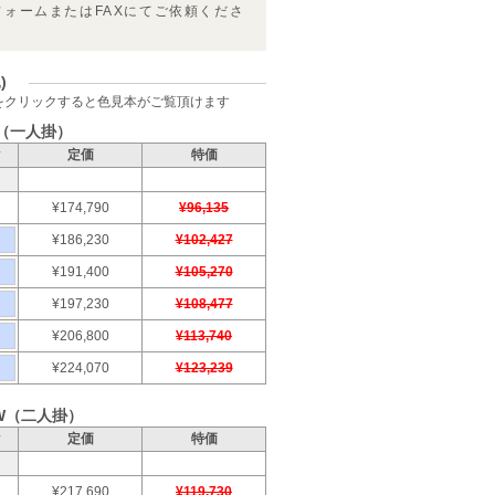
フォームまたはFAXにてご依頼くださ
)
をクリックすると色見本がご覧頂けます
（一人掛）
ク
定価
特価
¥174,790
¥96,135
¥186,230
¥102,427
¥191,400
¥105,270
¥197,230
¥108,477
¥206,800
¥113,740
¥224,070
¥123,239
W（二人掛）
ク
定価
特価
¥217,690
¥119,730