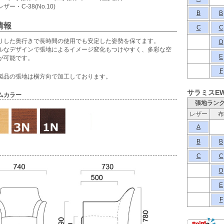
ザー・C-38(No.10)
B
B
情報
C
C
りした奥行きで長時間の使用でも安定した姿勢を保てます。
D
ルなデザインで張地によるイメージ変化もつけやすく、多彩な空
E
が可能です。
F
製品の張地は横方向で加工しております。
サラミスE
ムカラー
張地ラン
レザー
布
A
B
B
C
C
D
E
F