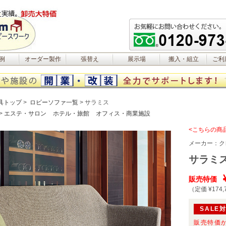
例
オーダー製作
張替え
展示場
搬入・組立
ご利
具トップ
ロビーソファ一覧
サラミス
エステ・サロン
ホテル・旅館
オフィス・商業施設
<こちらの商
メーカー：
ク
サラミ
販売特価
（定価 ¥174,
SALE
販売特価