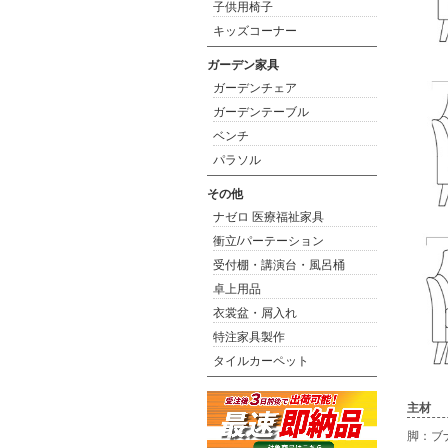
子供用椅子
キッズコーナー
ガーデン家具
ガーデンチェア
ガーデンテーブル
ベンチ
パラソル
その他
ナゼロ 医療福祉家具
衝立/パーテーション
受付棚・講演台・風呂桶
卓上用品
衣裳盆・屑入れ
特注家具製作
タイルカーペット
主材
脚：ブ