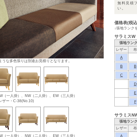
無料見積
い。
価格表(税込
↓張地ランク
サラミスW
張地ラン
レザー
布
A
ような多色張りは別途お見積りとなります。
B
B
C
C
D
E
 W（一人掛）、NW（二人掛）、EW（三人掛）
ザー・C-38(No.10)
F
サラミスN
張地ラン
レザー
布
 W（一人掛）、NW（二人掛）、EW（三人掛）
A