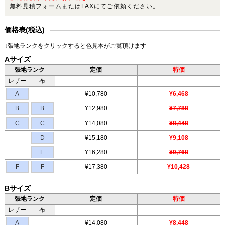
無料見積フォームまたはFAXにてご依頼ください。
価格表(税込)
↓張地ランクをクリックすると色見本がご覧頂けます
Aサイズ
張地ランク
定価
特価
レザー
布
A
¥10,780
¥6,468
B
B
¥12,980
¥7,788
C
C
¥14,080
¥8,448
D
¥15,180
¥9,108
E
¥16,280
¥9,768
F
F
¥17,380
¥10,428
Bサイズ
張地ランク
定価
特価
レザー
布
A
¥14,080
¥8,448