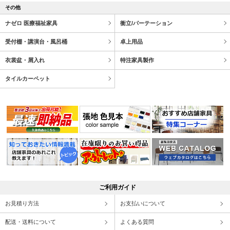
その他
ナゼロ 医療福祉家具
衝立/パーテーション
受付棚・講演台・風呂桶
卓上用品
衣裳盆・屑入れ
特注家具製作
タイルカーペット
ご利用ガイド
お見積り方法
お支払いについて
配送・送料について
よくある質問