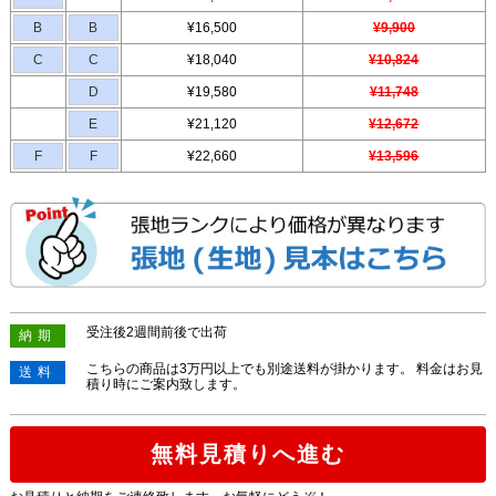
B
B
¥16,500
¥9,900
C
C
¥18,040
¥10,824
D
¥19,580
¥11,748
E
¥21,120
¥12,672
F
F
¥22,660
¥13,596
受注後2週間前後で出荷
納期
こちらの商品は3万円以上でも別途送料が掛かります。 料金はお見
送料
積り時にご案内致します。
無料見積りへ進む