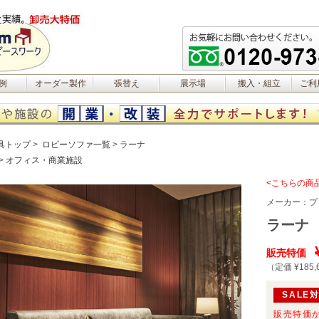
例
オーダー製作
張替え
展示場
搬入・組立
ご利
具トップ
ロビーソファ一覧
ラーナ
オフィス・商業施設
<こちらの商
メーカー：
プ
ラーナ
販売特価
（定価 ¥185,
SALE
販売特価