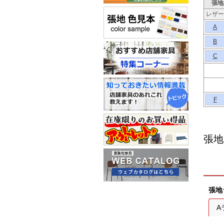
張地
レザー
A
B
C
F