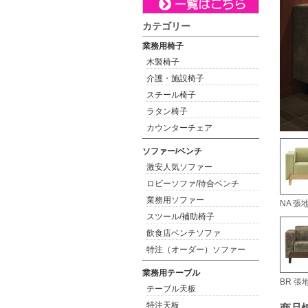
カテゴリー
業務用椅子
木製椅子
介護・施設椅子
スチール椅子
ラタン椅子
カウンターチェア
ソファー/ベンチ
激安人気ソファー
ロビーソファ/待合ベンチ
業務用ソファー
NA 張
スツール/補助椅子
飲食店ベンチソファ
特注（オーダー）ソファー
業務用テーブル
BR 張
テーブル天板
特注天板