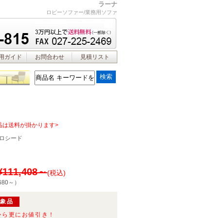
ラーナ
ロビーソファー/業務用ソファ
用ガイド
お問合わせ
見積リスト
品は送料が掛かります>
ロシード
¥111,408～
(税込)
680～
）
対象品
から更にお値引き！