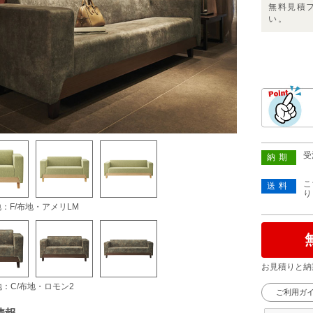
無料見積
い。
受
納期
こ
送料
り
地：F/布地・アメリLM
お見積りと納
地：C/布地・ロモン2
ご利用ガ