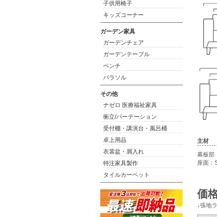
子供用椅子
キッズコーナー
ガーデン家具
ガーデンチェア
ガーデンテーブル
ベンチ
パラソル
その他
ナゼロ 医療福祉家具
衝立/パーテーション
受付棚・講演台・風呂桶
卓上用品
主材
衣裳盆・屑入れ
幕板部
座面：
特注家具製作
タイルカーペット
価格
↓張地