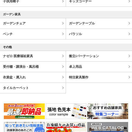
子供用椅子
キッズコーナー
ガーデン家具
ガーデンチェア
ガーデンテーブル
ベンチ
パラソル
その他
ナゼロ 医療福祉家具
衝立/パーテーション
受付棚・講演台・風呂桶
卓上用品
衣裳盆・屑入れ
特注家具製作
タイルカーペット