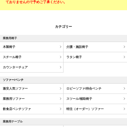
ておりませんので予めご了承ください。
カテゴリー
業務用椅子
木製椅子
介護・施設椅子
スチール椅子
ラタン椅子
カウンターチェア
ソファー/ベンチ
激安人気ソファー
ロビーソファ/待合ベンチ
業務用ソファー
スツール/補助椅子
飲食店ベンチソファ
特注（オーダー）ソファー
業務用テーブル