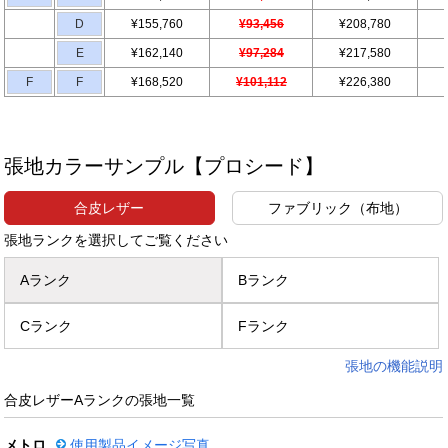
D
¥155,760
¥93,456
¥208,780
E
¥162,140
¥97,284
¥217,580
F
F
¥168,520
¥101,112
¥226,380