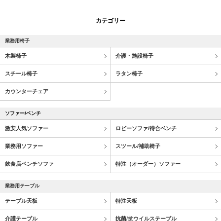
カテゴリー
業務用椅子
木製椅子
介護・施設椅子
スチール椅子
ラタン椅子
カウンターチェア
ソファー/ベンチ
激安人気ソファー
ロビーソファ/待合ベンチ
業務用ソファー
スツール/補助椅子
飲食店ベンチソファ
特注（オーダー）ソファー
業務用テーブル
テーブル天板
特注天板
介護テーブル
抗菌/抗ウイルステーブル