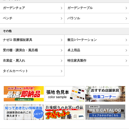
ガーデンチェア
ガーデンテーブル
ベンチ
パラソル
その他
ナゼロ 医療福祉家具
衝立/パーテーション
受付棚・講演台・風呂桶
卓上用品
衣裳盆・屑入れ
特注家具製作
タイルカーペット