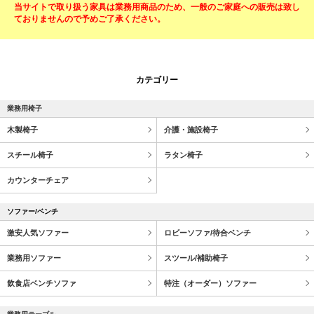
当サイトで取り扱う家具は業務用商品のため、一般のご家庭への販売は致し
ておりませんので予めご了承ください。
カテゴリー
業務用椅子
木製椅子
介護・施設椅子
スチール椅子
ラタン椅子
カウンターチェア
ソファー/ベンチ
激安人気ソファー
ロビーソファ/待合ベンチ
業務用ソファー
スツール/補助椅子
飲食店ベンチソファ
特注（オーダー）ソファー