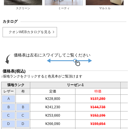
スクリーン
ミーティ
マルトル
カタログ
クオンWEBカタログを見る
価格表(税込)
↓張地ランクをクリックすると色見本がご覧頂けます
張地ランク
リーゼン-1
レザー
布
定価
特価
A
¥228,800
¥137,280
B
B
¥241,230
¥144,738
C
C
¥253,660
¥152,196
D
D
¥266,090
¥159,654