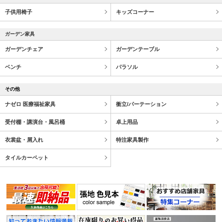
子供用椅子
キッズコーナー
ガーデン家具
ガーデンチェア
ガーデンテーブル
ベンチ
パラソル
その他
ナゼロ 医療福祉家具
衝立/パーテーション
受付棚・講演台・風呂桶
卓上用品
衣裳盆・屑入れ
特注家具製作
タイルカーペット