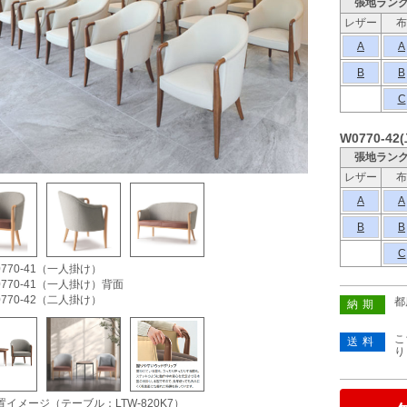
張地ラン
レザー
布
A
A
B
B
C
W0770-4
張地ラン
レザー
布
A
A
B
B
C
770-41（一人掛け）
770-41（一人掛け）背面
770-42（二人掛け）
都
納期
こ
送料
り
イメージ（テーブル：LTW-820K7）