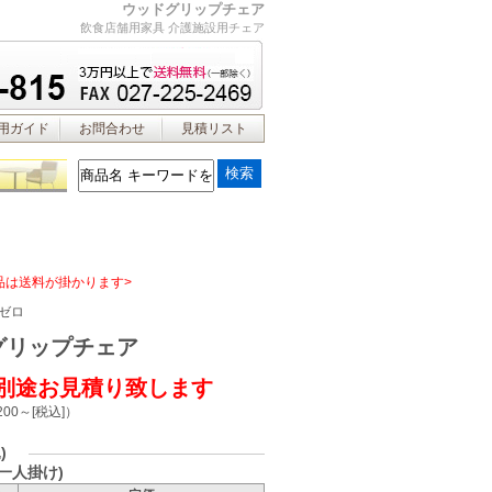
ウッドグリップチェア
飲食店舗用家具 介護施設用チェア
用ガイド
お問合わせ
見積リスト
品は送料が掛かります>
ゼロ
グリップチェア
別途お見積り致します
200～
[税込]
）
)
1(一人掛け)