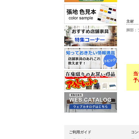
主材
脚部：
当
予
ご利用ガイド
コン