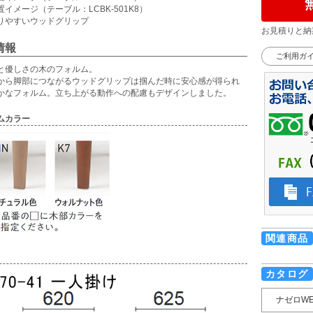
イメージ（テーブル：LCBK-501K8）
りやすいウッドグリップ
お見積りと納
情報
ご利用ガ
と優しさの木のフォルム。
から脚部につながるウッドグリップは掴んだ時に安心感が得られ
かなフォルム。立ち上がる動作への配慮もデザインしました。
ムカラー
関連商品
カタログ
ナゼロW