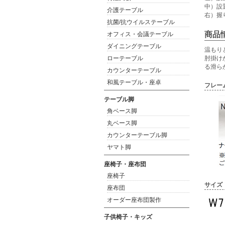
中）設置
介護テーブル
右）握
抗菌/抗ウイルステーブル
商品
オフィス・会議テーブル
ダイニングテーブル
温もり
ローテーブル
肘掛け
る滑ら
カウンターテーブル
和風テーブル・座卓
フレー
テーブル脚
角ベース脚
丸ベース脚
カウンターテーブル脚
ヤマト脚
座椅子・座布団
座椅子
サイズ
座布団
オーダー座布団製作
子供椅子・キッズ