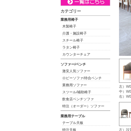
カテゴリー
業務用椅子
木製椅子
介護・施設椅子
スチール椅子
ラタン椅子
カウンターチェア
ソファー/ベンチ
激安人気ソファー
ロビーソファ/待合ベンチ
業務用ソファー
左）W0
中）W0
スツール/補助椅子
右）W0
飲食店ベンチソファ
特注（オーダー）ソファー
業務用テーブル
テーブル天板
特注天板
左）設置