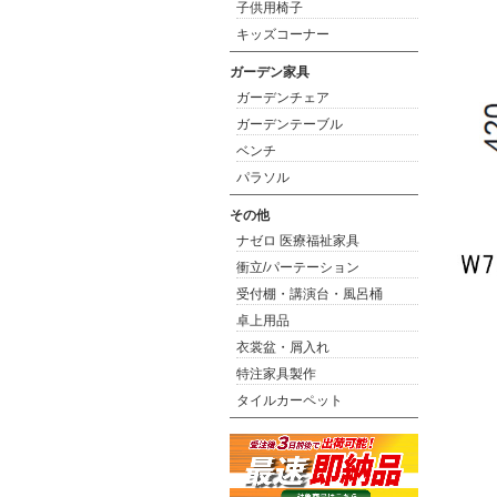
子供用椅子
キッズコーナー
ガーデン家具
ガーデンチェア
ガーデンテーブル
ベンチ
パラソル
その他
ナゼロ 医療福祉家具
衝立/パーテーション
受付棚・講演台・風呂桶
卓上用品
衣裳盆・屑入れ
特注家具製作
タイルカーペット