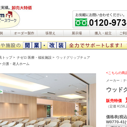
例
オーダー製作
張替え
展示場
搬入・組立
ご利
具トップ
ナゼロ 医療・福祉施設
ウッドグリップチェア
介護・老人ホーム
<こちらの商
メーカー：
ナ
ウッド
販売特価
（定価 ¥156,
価格表(税込
W0770-4