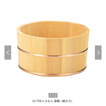
1
/
2
12-703-1 さわら 湯桶（銅タガ）