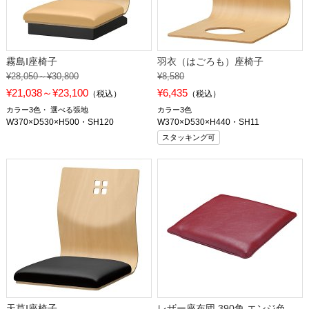
霧島Ⅰ座椅子
羽衣（はごろも）座椅子
¥28,050～¥30,800
¥8,580
¥21,038～¥23,100
¥6,435
（税込）
（税込）
カラー3色
選べる張地
カラー3色
W370×D530×H500・SH120
W370×D530×H440・SH11
スタッキング可
天草Ⅰ座椅子
レザー座布団 390角 エンジ色