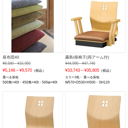
座布団40
霧島Ⅰ座椅子(両アーム付)
¥8,580～¥15,950
¥44,990～¥47,740
¥5,148～¥9,570
¥33,743～¥35,805
（税込）
（税込）
選べる張地
カラー3色
選べる張地
500角×40t・450角×40t・500φ×40t
W570×D530×H500・SH120