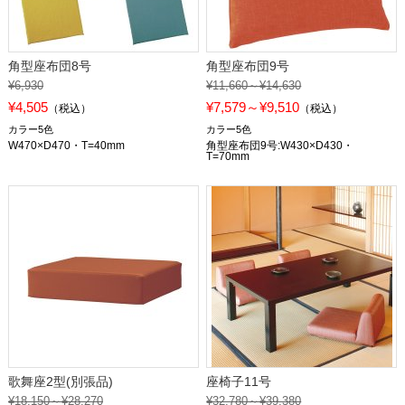
角型座布団8号
角型座布団9号
¥6,930
¥11,660～¥14,630
¥4,505
¥7,579～¥9,510
（税込）
（税込）
カラー5色
カラー5色
W470×D470・T=40mm
角型座布団9号:W430×D430・
T=70mm
歌舞座2型(別張品)
座椅子11号
¥18,150～¥28,270
¥32,780～¥39,380