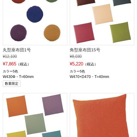
丸型座布団1号
角型座布団15号
¥12,100
¥8,030
¥7,865
¥5,220
（税込）
（税込）
カラー5色
カラー5色
W430Ф・T=60mm
W470×D470・T=40mm
数量限定