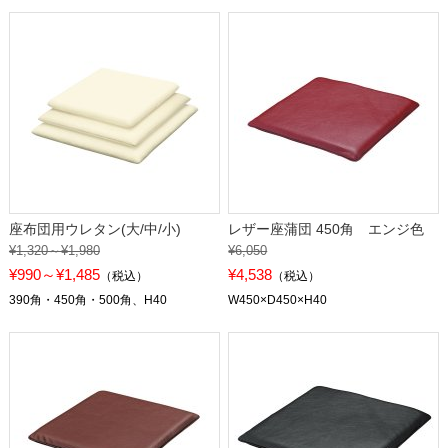
座布団用ウレタン(大/中/小)
レザー座蒲団 450角 エンジ色
¥1,320～¥1,980
¥6,050
¥990～¥1,485
¥4,538
（税込）
（税込）
390角・450角・500角、H40
W450×D450×H40