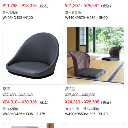
¥11,798～¥18,376
¥21,307～¥25,597
（税込）
（税込）
選べる張地
選べる張地
W495×D455×H120
W440×D570×H280・SH90
草津
舞2型
¥37,400～¥46,640
¥37,400～¥40,920
¥24,310～¥30,316
¥24,310～¥26,598
（税込）
（税込）
選べる張地
カラー2色
選べる張地
W480×D435×H335・SH75
W490×D550×H395・SH70