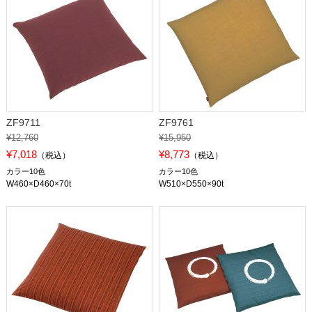
ZF9711
ZF9761
¥12,760
¥15,950
¥7,018
¥8,773
（税込）
（税込）
カラー10色
カラー10色
W460×D460×70t
W510×D550×90t