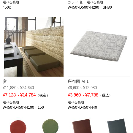
選べる張地
カラー3色
選べる張地
450φ
W450×D500×H290・SH80
宴
座布団 M-1
¥11,880～¥24,640
¥6,600～¥12,980
¥7,128～¥14,784
¥3,960～¥7,788
（税込）
（税込）
選べる張地
選べる張地
W450×D450×H100・150
W450×D450×H40