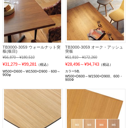
TB3000-3059 ウォールナット突
TB3000-3059 オーク・アッシュ
板(板目)
突板
¥56,870～¥180,510
¥51,810～¥172,260
¥31,279～¥99,281
¥28,496～¥94,743
（税込）
（税込）
W500×D600～W1500×D900・600～
カラー5色
900φ
W500×D600～W1500×D900、600・
900Φ