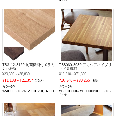
900Φ
TB3112-3129 抗菌機能付メラミ
TB3060-3089 アカシアハイブリ
ン化粧板
ッド集成材
¥20,350～¥38,830
¥18,810～¥71,390
¥11,193～¥21,357
¥10,346～¥39,265
（税込）
（税込）
カラー2色
カラー3色
W500×D600～W1200×D750、600Φ
W500×D600～W1500×D900・600～
750φ