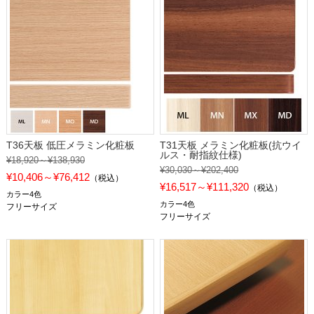
T36天板 低圧メラミン化粧板
T31天板 メラミン化粧板(抗ウイ
ルス・耐指紋仕様)
¥18,920～¥138,930
¥30,030～¥202,400
¥10,406～¥76,412
（税込）
¥16,517～¥111,320
（税込）
カラー4色
カラー4色
フリーサイズ
フリーサイズ