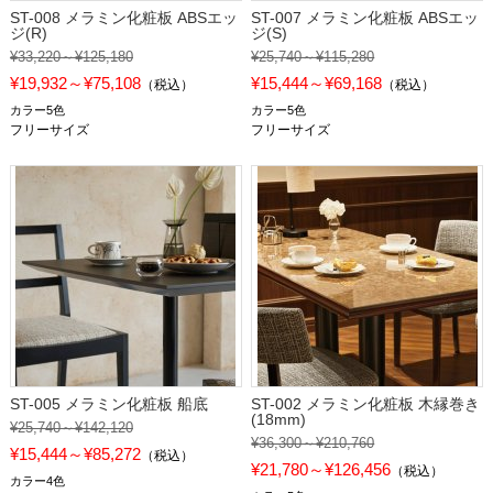
ST-008 メラミン化粧板 ABSエッ
ST-007 メラミン化粧板 ABSエッ
ジ(R)
ジ(S)
¥33,220～¥125,180
¥25,740～¥115,280
¥19,932～¥75,108
¥15,444～¥69,168
（税込）
（税込）
カラー5色
カラー5色
フリーサイズ
フリーサイズ
ST-005 メラミン化粧板 船底
ST-002 メラミン化粧板 木縁巻き
(18mm)
¥25,740～¥142,120
¥36,300～¥210,760
¥15,444～¥85,272
（税込）
¥21,780～¥126,456
（税込）
カラー4色