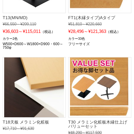
T13(MN/MD)
FT1(木縁タイプ)Aタイプ
¥66,550～¥209,110
¥51,810～¥220,660
¥36,603～¥115,011
¥28,496～¥121,363
（税込）
（税込）
カラー2色
カラー33色
W500×D600～W1800×D900・600～
フリーサイズ
750φ
T18天板 メラミン化粧板
T30 メラミン化粧板木縁仕上げ
バリューセット
¥17,710～¥91,630
¥48,290～¥117,590