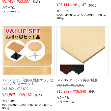
¥9,741～¥50,397
（税込）
¥25,111～¥61,147
（税込）
カラー7色
カラー8色
フリーサイズ
W500×D600～W1500×D900・600～
900φ
T20メラミン化粧板樹脂エッジ仕
ST-106 アッシュ突板/船底
上げ バリューセット
¥32,120～¥163,900
¥41,360～¥92,620
¥19,272～¥98,340
（税込）
¥21,507～¥48,162
（税込）
カラー3色
カラー8色
フリーサイズ
W500×D600～W1800×D900・600～
900φ