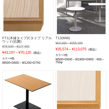
FT1(木縁タイプ)Cタイプ リアル
T13(MW)
ウッド(抗菌)
¥64,680～¥205,590
¥78,540～¥127,490
¥35,574～¥113,075
（税込）
¥43,197～¥70,120
（税込）
カラー2色
カラー4色
W500×D600～W1800×D900・600～
750φ
W500×D600～W1200×D750