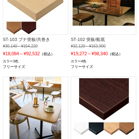
ST-103 ブナ突板/共巻き
ST-102 突板/船底
¥30,140～¥154,220
¥32,120～¥163,900
¥18,084～¥92,532
¥19,272～¥98,340
（税込）
（税込）
カラー3色
カラー4色
フリーサイズ
フリーサイズ