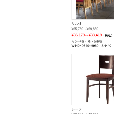
サルミ
¥65,780～¥69,850
¥36,179～¥38,418
（税込
カラー2色
選べる張地
W440×D540×H980・SH440
レーテ