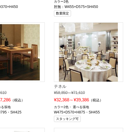
カラー2色
D370×H450
肘無：W455×D575×SH450
数量限定
テネル
,610
¥58,850～¥71,610
7,286
¥32,368～¥39,386
（税込）
（税込）
べる張地
カラー2色
選べる張地
H795・SH425
W475×D570×H875・SH455
スタッキング可