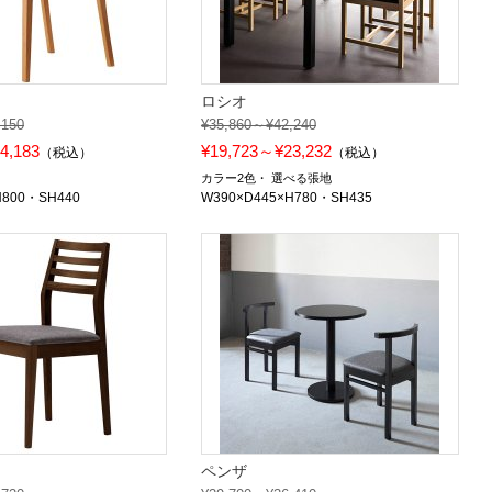
ロシオ
,150
¥35,860～¥42,240
4,183
¥19,723～¥23,232
（税込）
（税込）
カラー2色
選べる張地
H800・SH440
W390×D445×H780・SH435
ペンザ