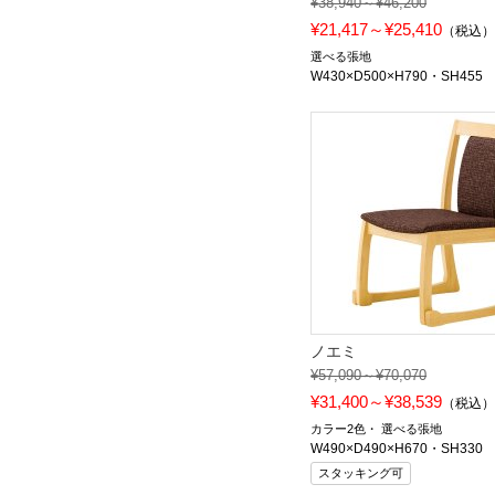
¥38,940～¥46,200
¥21,417～¥25,410
（税込
選べる張地
W430×D500×H790・SH455
ノエミ
¥57,090～¥70,070
¥31,400～¥38,539
（税込
カラー2色
選べる張地
W490×D490×H670・SH330
スタッキング可