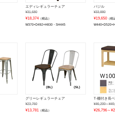
エディレギュラーチェア
バジル
¥31,680
¥33,880
¥18,374
¥19,650
（税込）
（税
W370×D492×H830・SH445
W440×D520×
グリーレギュラーチェア
T-棚付き長
¥23,760
¥46,200～¥49
¥13,781
¥26,796～¥2
（税込）