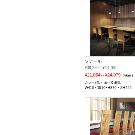
ソナール
¥38,280～¥43,780
¥21,054～¥24,079
（税込
カラー2色
選べる張地
W415×D510×H870・SH425