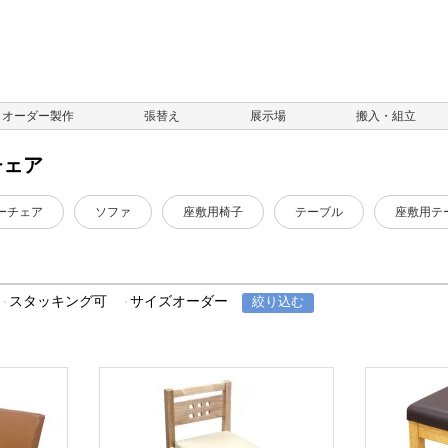
オーダー製作
張替え
展示場
搬入・組立
チェア
ーチェア
ソファ
座敷用椅子
テーブル
座敷用テ
スタッキング可
サイズオーダー