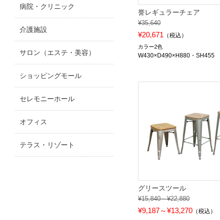
病院・クリニック
誉レギュラーチェア
¥35,640
介護施設
¥20,671
（税込）
カラー2色
サロン（エステ・美容）
W430×D490×H880・SH455
ショッピングモール
セレモニーホール
オフィス
テラス・リゾート
グリースツール
¥15,840～¥22,880
¥9,187～¥13,270
（税込）