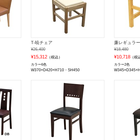
T-暁チェア
廉レギュラ
¥26,400
¥18,480
¥15,312
¥10,718
（税込）
（税
カラー6色
カラー2色
W370×D420×H710・SH450
W345×D345×