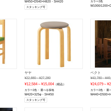
W450×D540×H820・SH420
カラー2色
W1000/1200×
スタッキング可
ヤヤ
ベクト
¥22,880～¥27,280
¥43,780～¥49
¥12,584～¥15,004
¥24,079～¥2
）
（税込）
カラー2色
選べる張地
カラー2色
選
W420×325φ・SH450
W440×D500×
スタッキング可