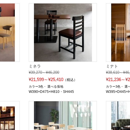
ミネラ
ミナト
¥39,270～¥46,200
¥38,610～¥46
¥21,599～¥25,410
¥21,236～¥2
）
（税込）
カラー3色
選べる張地
カラー3色
選
W390×D475×H810・SH445
W395×D445×