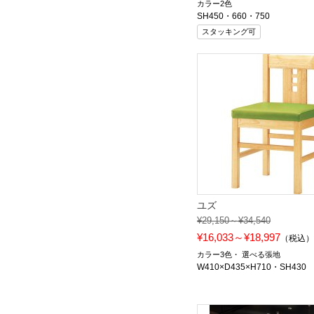
カラー2色
SH450・660・750
スタッキング可
ユズ
¥29,150～¥34,540
¥16,033～¥18,997
（税込
カラー3色
選べる張地
W410×D435×H710・SH430