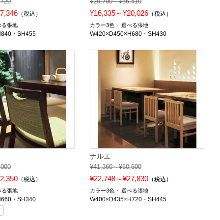
,720
¥29,700～¥36,410
7,346
¥16,335～¥20,026
（税込）
（税込）
べる張地
カラー3色
選べる張地
H840・SH455
W420×D450×H680・SH430
ナルエ
,000
¥41,360～¥50,600
2,350
¥22,748～¥27,830
（税込）
（税込）
べる張地
カラー3色
選べる張地
H660・SH340
W400×D435×H720・SH445
可