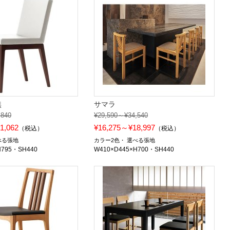
無
サマラ
,840
¥29,590～¥34,540
1,062
¥16,275～¥18,997
（税込）
（税込）
べる張地
カラー2色
選べる張地
H795・SH440
W410×D445×H700・SH440