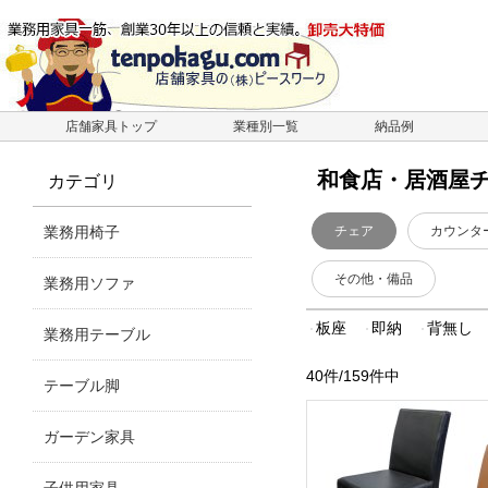
店舗家具トップ
業種別一覧
納品例
和食店・居酒屋
カテゴリ
業務用椅子
チェア
カウンタ
その他・備品
業務用ソファ
板座
即納
背無し
業務用テーブル
40件/159件中
テーブル脚
ガーデン家具