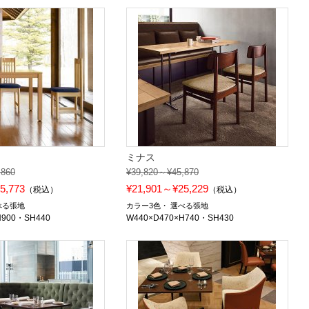
ミナス
,860
¥39,820～¥45,870
5,773
¥21,901～¥25,229
（税込）
（税込）
べる張地
カラー3色
選べる張地
H900・SH440
W440×D470×H740・SH430