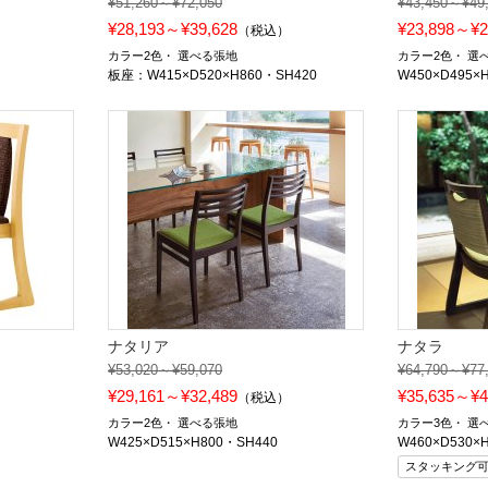
¥51,260～¥72,050
¥43,450～¥49
¥28,193～¥39,628
¥23,898～¥2
）
（税込）
カラー2色
選べる張地
カラー2色
選
板座：W415×D520×H860・SH420
W450×D495×
ナタリア
ナタラ
¥53,020～¥59,070
¥64,790～¥77
¥29,161～¥32,489
¥35,635～¥4
）
（税込）
カラー2色
選べる張地
カラー3色
選
W425×D515×H800・SH440
W460×D530×
スタッキング