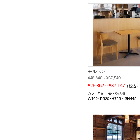
モルヘン
¥48,840～¥67,540
¥26,862～¥37,147
（税込
カラー2色
選べる張地
W460×D520×H765・SH445