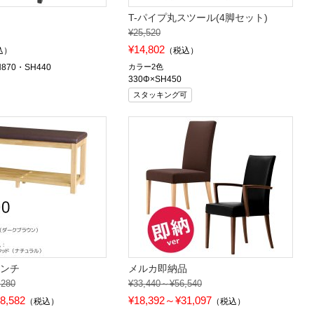
T-パイプ丸スツール(4脚セット)
¥25,520
¥14,802
込）
（税込）
H870・SH440
カラー2色
330Φ×SH450
スタッキング可
ベンチ
メルカ即納品
,280
¥33,440～¥56,540
8,582
¥18,392～¥31,097
（税込）
（税込）