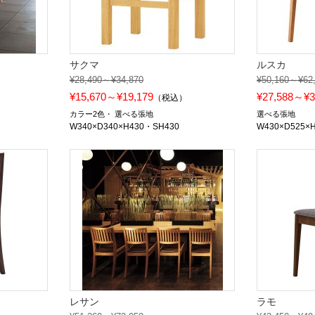
サクマ
ルスカ
¥28,490～¥34,870
¥50,160～¥62
¥15,670～¥19,179
¥27,588～¥3
）
（税込）
カラー2色
選べる張地
選べる張地
W340×D340×H430・SH430
W430×D525×
レサン
ラモ