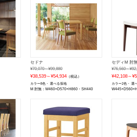
セドナ
セディM 肘
¥70,070～¥99,880
¥76,560～¥92
¥38,539～¥54,934
¥42,108～¥5
）
（税込）
カラー8色
選べる張地
カラー2色
選
M 肘無：W460×D570×H860・SH440
W445×D560×