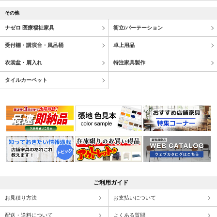
その他
ナゼロ 医療福祉家具
衝立/パーテーション
受付棚・講演台・風呂桶
卓上用品
衣裳盆・屑入れ
特注家具製作
タイルカーペット
ご利用ガイド
お見積り方法
お支払いについて
配送・送料について
よくある質問