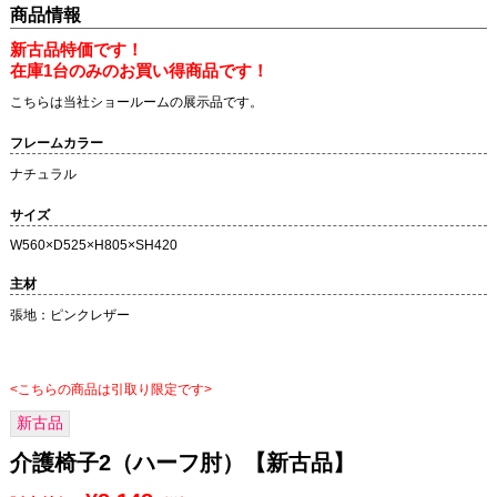
商品情報
新古品特価です！
在庫1台のみのお買い得商品です！
こちらは当社ショールームの展示品です。
フレームカラー
ナチュラル
サイズ
W560×D525×H805×SH420
主材
張地：ピンクレザー
<こちらの商品は引取り限定です>
新古品
介護椅子2（ハーフ肘）【新古品】