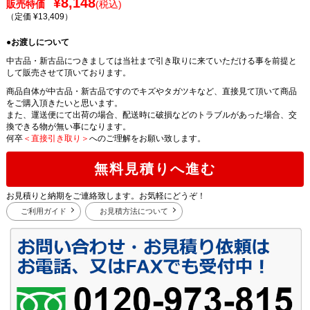
¥8,148
販売特価
(税込)
（定価 ¥13,409
）
●お渡しについて
中古品・新古品につきましては当社まで引き取りに来ていただける事を前提と
して販売させて頂いております。
商品自体が中古品・新古品ですのでキズやタガツキなど、直接見て頂いて商品
をご購入頂きたいと思います。
また、運送便にて出荷の場合、配送時に破損などのトラブルがあった場合、交
換できる物が無い事になります。
何卒
＜直接引き取り＞
へのご理解をお願い致します。
無料見積りへ進む
お見積りと納期をご連絡致します。お気軽にどうぞ！
ご利用ガイド
お見積方法について