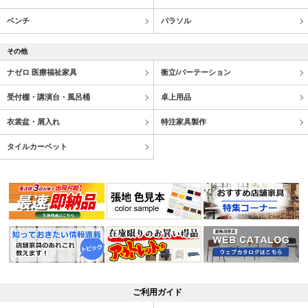
ベンチ
パラソル
その他
ナゼロ 医療福祉家具
衝立/パーテーション
受付棚・講演台・風呂桶
卓上用品
衣裳盆・屑入れ
特注家具製作
タイルカーペット
ご利用ガイド