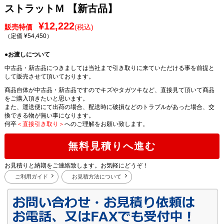
ストラットＭ 【新古品】
¥12,222
販売特価
(税込)
（定価 ¥54,450
）
●お渡しについて
中古品・新古品につきましては当社まで引き取りに来ていただける事を前提と
して販売させて頂いております。
商品自体が中古品・新古品ですのでキズやタガツキなど、直接見て頂いて商品
をご購入頂きたいと思います。
また、運送便にて出荷の場合、配送時に破損などのトラブルがあった場合、交
換できる物が無い事になります。
何卒
＜直接引き取り＞
へのご理解をお願い致します。
無料見積りへ進む
お見積りと納期をご連絡致します。お気軽にどうぞ！
ご利用ガイド
お見積方法について