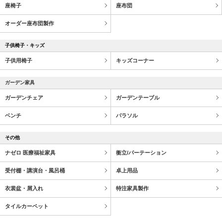
座椅子
座布団
オーダー座布団製作
子供椅子・キッズ
子供用椅子
キッズコーナー
ガーデン家具
ガーデンチェア
ガーデンテーブル
ベンチ
パラソル
その他
ナゼロ 医療福祉家具
衝立/パーテーション
受付棚・講演台・風呂桶
卓上用品
衣裳盆・屑入れ
特注家具製作
タイルカーペット