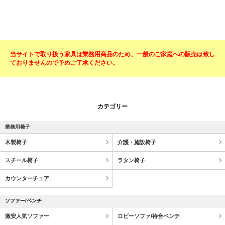
当サイトで取り扱う家具は業務用商品のため、一般のご家庭への販売は致し
ておりませんので予めご了承ください。
カテゴリー
業務用椅子
木製椅子
介護・施設椅子
スチール椅子
ラタン椅子
カウンターチェア
ソファー/ベンチ
激安人気ソファー
ロビーソファ/待合ベンチ