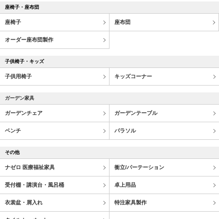
座椅子・座布団
座椅子
座布団
オーダー座布団製作
子供椅子・キッズ
子供用椅子
キッズコーナー
ガーデン家具
ガーデンチェア
ガーデンテーブル
ベンチ
パラソル
その他
ナゼロ 医療福祉家具
衝立/パーテーション
受付棚・講演台・風呂桶
卓上用品
衣裳盆・屑入れ
特注家具製作