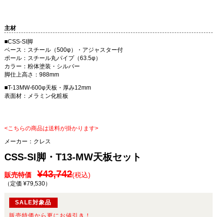
主材
■CSS-SI脚
ベース：スチール（500φ）・アジャスター付
ポール：スチール丸パイプ（63.5φ）
カラー：粉体塗装・シルバー
脚仕上高さ：988mm
■T-13MW-600φ天板・厚み12mm
表面材：メラミン化粧板
<こちらの商品は送料が掛かります>
メーカー：
クレス
CSS-SI脚・T13-MW天板セット
¥43,742
販売特価
(税込)
（定価 ¥79,530
）
SALE対象品
販売特価から更にお値引き！