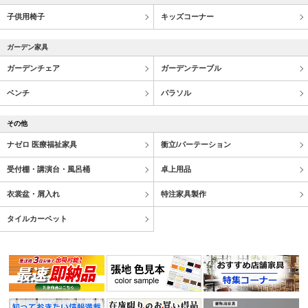
子供用椅子
キッズコーナー
ガーデン家具
ガーデンチェア
ガーデンテーブル
ベンチ
パラソル
その他
ナゼロ 医療福祉家具
衝立/パーテーション
受付棚・講演台・風呂桶
卓上用品
衣裳盆・屑入れ
特注家具製作
タイルカーペット