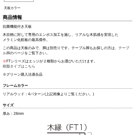
天板カラー
商品情報
抗菌機能付き天板
木目柄に対して専用のエンボス加工を施し、リアルな木肌感を実現した
メラミン化粧板の最高傑作。
この商品は天板のみで、脚は別売りです。テーブル脚もお探しの方は、
テーブ
ル脚
のページをご覧下さい。
※
FTシリーズはエッジが２種類からお選びいただけます。
樹脂タイプはこちら
※グリーン購入法適合品
フレームカラー
リアルウッド：4パターン(上記画像よりご覧ください。)
サイズ
厚み：28mm