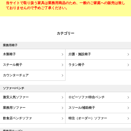
当サイトで取り扱う家具は業務用商品のため、一般のご家庭への販売は致し
ておりませんので予めご了承ください。
カテゴリー
業務用椅子
木製椅子
介護・施設椅子
スチール椅子
ラタン椅子
カウンターチェア
ソファー/ベンチ
激安人気ソファー
ロビーソファ/待合ベンチ
業務用ソファー
スツール/補助椅子
飲食店ベンチソファ
特注（オーダー）ソファー