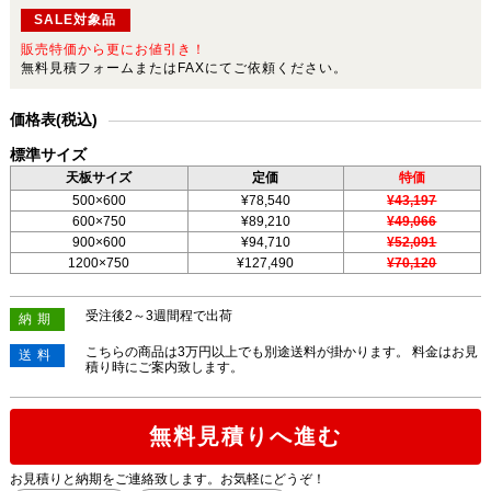
SALE対象品
販売特価から更にお値引き！
無料見積フォームまたはFAXにてご依頼ください。
価格表(税込)
標準サイズ
天板サイズ
定価
特価
500×600
¥78,540
¥43,197
600×750
¥89,210
¥49,066
900×600
¥94,710
¥52,091
1200×750
¥127,490
¥70,120
受注後2～3週間程で出荷
納期
こちらの商品は3万円以上でも別途送料が掛かります。 料金はお見
送料
積り時にご案内致します。
無料見積りへ進む
お見積りと納期をご連絡致します。お気軽にどうぞ！