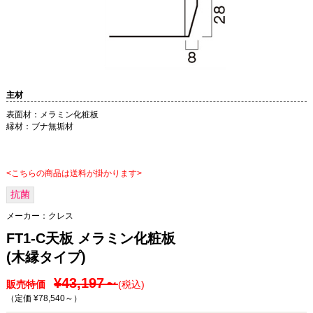
主材
表面材：メラミン化粧板
縁材：ブナ無垢材
<こちらの商品は送料が掛かります>
抗菌
メーカー：
クレス
FT1-C天板 メラミン化粧板
(木縁タイプ)
¥43,197～
販売特価
(税込)
（定価 ¥78,540～
）