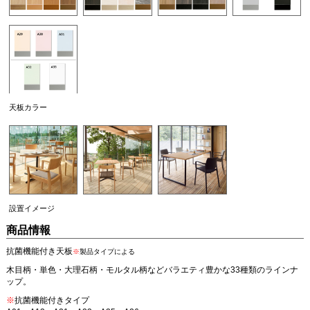
天板カラー
設置イメージ
商品情報
抗菌機能付き天板
※
製品タイプによる
木目柄・単色・大理石柄・モルタル柄などバラエティ豊かな33種類のラインナ
ップ。
※
抗菌機能付きタイプ