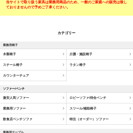
当サイトで取り扱う家具は業務用商品のため、一般のご家庭への販売は致し
ておりませんので予めご了承ください。
カテゴリー
業務用椅子
木製椅子
介護・施設椅子
スチール椅子
ラタン椅子
カウンターチェア
ソファー/ベンチ
激安人気ソファー
ロビーソファ/待合ベンチ
業務用ソファー
スツール/補助椅子
飲食店ベンチソファ
特注（オーダー）ソファー
業務用テーブル