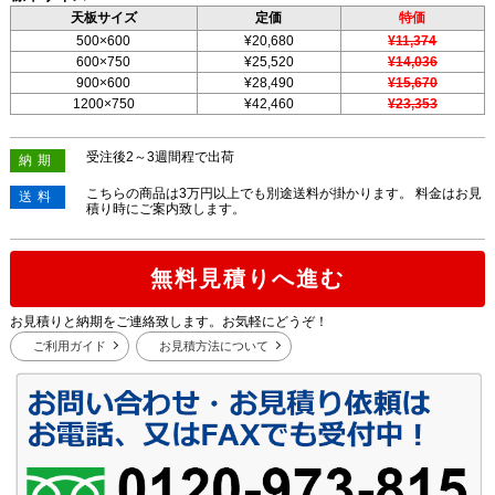
天板サイズ
定価
特価
500×600
¥20,680
¥11,374
600×750
¥25,520
¥14,036
900×600
¥28,490
¥15,670
1200×750
¥42,460
¥23,353
受注後2～3週間程で出荷
納期
こちらの商品は3万円以上でも別途送料が掛かります。 料金はお見
送料
積り時にご案内致します。
無料見積りへ進む
お見積りと納期をご連絡致します。お気軽にどうぞ！
ご利用ガイド
お見積方法について