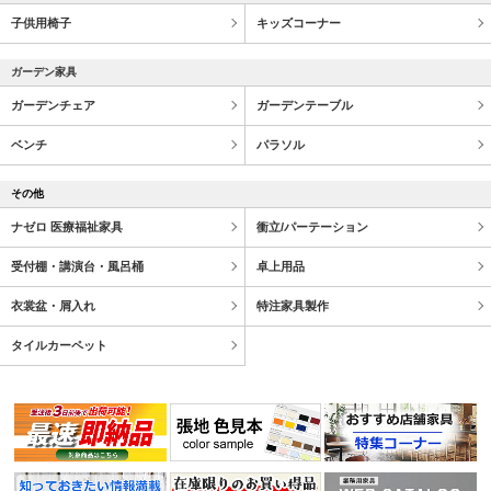
子供用椅子
キッズコーナー
ガーデン家具
ガーデンチェア
ガーデンテーブル
ベンチ
パラソル
その他
ナゼロ 医療福祉家具
衝立/パーテーション
受付棚・講演台・風呂桶
卓上用品
衣裳盆・屑入れ
特注家具製作
タイルカーペット