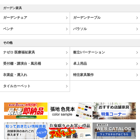
ガーデン家具
ガーデンチェア
ガーデンテーブル
ベンチ
パラソル
その他
ナゼロ 医療福祉家具
衝立/パーテーション
受付棚・講演台・風呂桶
卓上用品
衣裳盆・屑入れ
特注家具製作
タイルカーペット