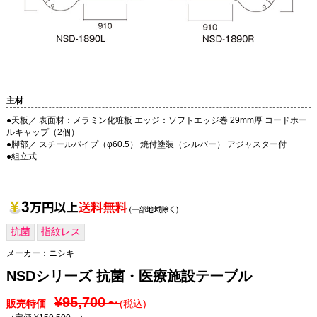
主材
●天板／ 表面材：メラミン化粧板 エッジ：ソフトエッジ巻 29mm厚 コードホー
ルキャップ（2個）
●脚部／ スチールパイプ（φ60.5） 焼付塗装（シルバー） アジャスター付
●組立式
抗菌
指紋レス
メーカー：
ニシキ
NSDシリーズ 抗菌・医療施設テーブル
¥95,700～
販売特価
(税込)