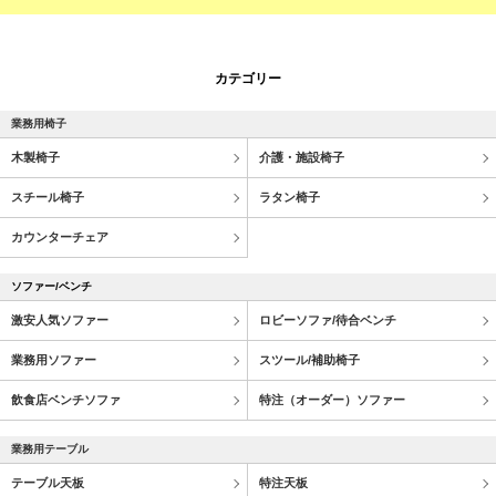
カテゴリー
業務用椅子
木製椅子
介護・施設椅子
スチール椅子
ラタン椅子
カウンターチェア
ソファー/ベンチ
激安人気ソファー
ロビーソファ/待合ベンチ
業務用ソファー
スツール/補助椅子
飲食店ベンチソファ
特注（オーダー）ソファー
業務用テーブル
テーブル天板
特注天板