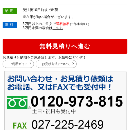
受注後10日前後で出荷
納期
※在庫が無い場合がございます。
3万円以上のご注文で
送料無料
(一部地域除く)
送料
3万円未満の場合は
こちら
無料見積りへ進む
お見積りと納期をご連絡致します。お気軽にどうぞ！
ご利用ガイド
お見積方法について