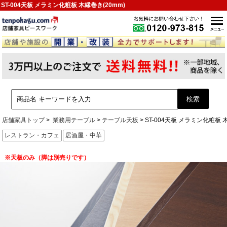
ST-004天板 メラミン化粧板 木縁巻き(20mm)
店舗家具トップ
業務用テーブル
テーブル天板
ST-004天板 メラミン化粧板 
レストラン・カフェ
居酒屋・中華
※天板のみ（脚は別売りです）