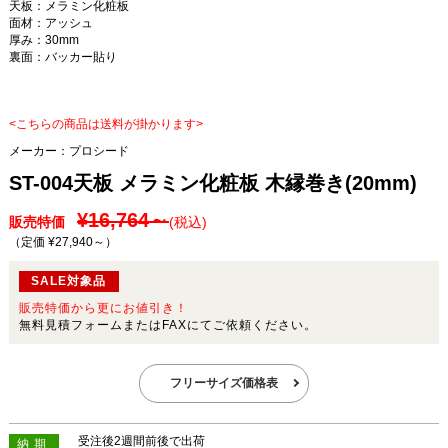
天板：メラミン化粧板
面材：アッシュ
厚み：30mm
裏面：バッカー貼り
<こちらの商品は送料が掛かります>
メーカー：
プロシード
ST-004天板 メラミン化粧板 木縁巻き(20mm)
¥16,764～
販売特価
(税込)
（定価 ¥27,940～
）
SALE対象品
販売特価から更にお値引き！
無料見積フォームまたはFAXにてご依頼ください。
フリーサイズ価格表
受注後2週間前後で出荷
納期