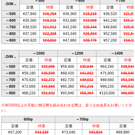
～500
～600
～700
↓D/W→
定価
特価
定価
特価
定価
特価
～500
¥27,940
¥16,764
¥30,360
¥18,216
¥36,520
¥21,9
～600
¥30,360
¥18,216
¥31,680
¥19,008
¥42,240
¥25,3
～700
¥36,520
¥21,912
¥42,240
¥25,344
¥48,840
¥29,3
～800
¥37,180
¥22,308
¥43,340
¥26,004
¥52,580
¥31,5
～900
¥40,920
¥24,552
¥47,960
¥28,776
¥57,200
¥34,3
～1000
～1200
～1400
↓D/W→
定価
特価
定価
特価
定価
特価
～500
¥50,160
¥30,096
¥59,400
¥35,640
¥64,240
¥38,544
～600
¥59,180
¥35,508
¥68,420
¥41,052
¥75,900
¥45,540
～700
¥70,620
¥42,372
¥82,720
¥49,632
¥88,660
¥53,196
～800
¥72,600
¥43,560
¥85,360
¥51,216
¥99,220
¥59,532
～900
¥88,220
¥52,932
¥93,940
¥56,364
¥110,000
¥66,000
※W1500以上の天板に独立脚を組み合わせる際は、反り止め金具をお使いくださ
い。
600φ
～700φ
～
定価
特価
定価
特価
定価
¥57,200
¥34,320
¥73,040
¥43,824
¥89,980