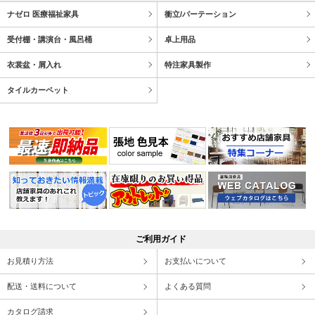
ナゼロ 医療福祉家具
衝立/パーテーション
受付棚・講演台・風呂桶
卓上用品
衣裳盆・屑入れ
特注家具製作
タイルカーペット
ご利用ガイド
お見積り方法
お支払いについて
配送・送料について
よくある質問
カタログ請求