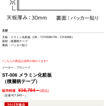
主材
天板：メラミン化粧板（OK：TJY459K/ PA：TJY499K）
面材：積層柄テープ
裏面：バッカー貼り
<こちらの商品は送料が掛かります>
メーカー：
プロシード
ST-006 メラミン化粧板
（積層柄テープ）
¥16,764～
販売特価
(税込)
（定価 ¥27,940～
）
SALE対象品