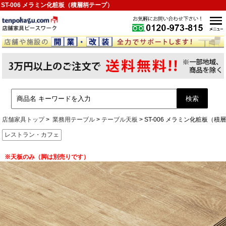
ST-006 メラミン化粧板（積層柄テープ）
店舗家具トップ
業務用テーブル
テーブル天板
ST-006 メラミン化粧板（積
レストラン・カフェ
※天板のみ（脚は別売りです）