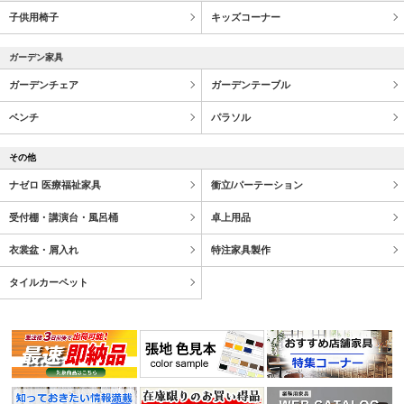
子供用椅子
キッズコーナー
ガーデン家具
ガーデンチェア
ガーデンテーブル
ベンチ
パラソル
その他
ナゼロ 医療福祉家具
衝立/パーテーション
受付棚・講演台・風呂桶
卓上用品
衣裳盆・屑入れ
特注家具製作
タイルカーペット