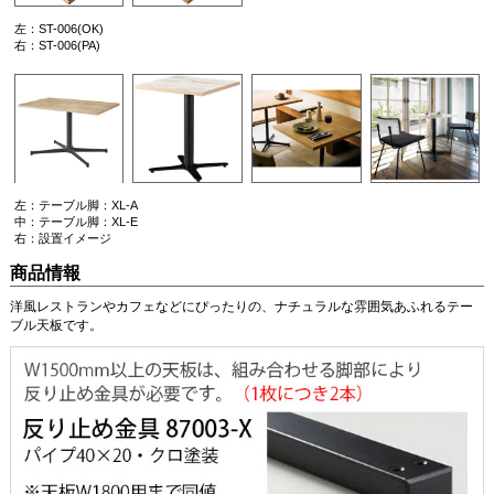
左：ST-006(OK)
右：ST-006(PA)
左：テーブル脚：XL-A
中：テーブル脚：XL-E
右：設置イメージ
商品情報
洋風レストランやカフェなどにぴったりの、ナチュラルな雰囲気あふれるテー
ブル天板です。