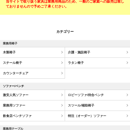
当サイトで取り扱う家具は業務用商品のため、一般のご家庭への販売は致し
ておりませんので予めご了承ください。
カテゴリー
業務用椅子
木製椅子
介護・施設椅子
スチール椅子
ラタン椅子
カウンターチェア
ソファー/ベンチ
激安人気ソファー
ロビーソファ/待合ベンチ
業務用ソファー
スツール/補助椅子
飲食店ベンチソファ
特注（オーダー）ソファー
業務用テーブル