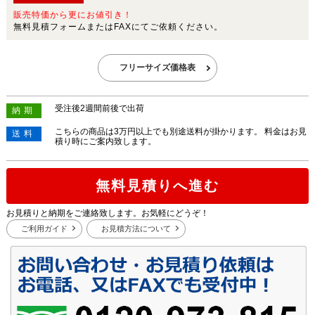
販売特価から更にお値引き！
無料見積フォームまたはFAXにてご依頼ください。
フリーサイズ価格表
受注後2週間前後で出荷
納期
こちらの商品は3万円以上でも別途送料が掛かります。 料金はお見
送料
積り時にご案内致します。
無料見積りへ進む
お見積りと納期をご連絡致します。お気軽にどうぞ！
ご利用ガイド
お見積方法について