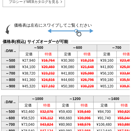
プロシードWEBカタログを見る
価格表(税込) サイズオーダーが可能
～500
～600
～700
↓D/W→
定価
特価
定価
特価
定価
特価
～500
¥27,940
¥16,764
¥30,360
¥18,216
¥39,160
¥23,4
～600
¥34,100
¥20,460
¥36,080
¥21,648
¥41,800
¥25,0
～700
¥38,720
¥23,232
¥41,800
¥25,080
¥56,100
¥33,6
～800
¥41,360
¥24,816
¥44,660
¥26,796
¥59,180
¥35,5
～900
¥45,320
¥27,192
¥50,380
¥30,228
¥65,120
¥39,0
～1000
～1200
～1400
↓D/W→
定価
特価
定価
特価
定価
特価
～500
¥53,460
¥32,076
¥59,400
¥35,640
¥84,700
¥50,820
～600
¥58,520
¥35,112
¥66,660
¥39,996
¥91,740
¥55,044
～700
¥73,040
¥43,824
¥80,960
¥48,576
¥106,480
¥63,888
～800
¥78,540
¥47,124
¥89,980
¥53,988
¥112,640
¥67,584