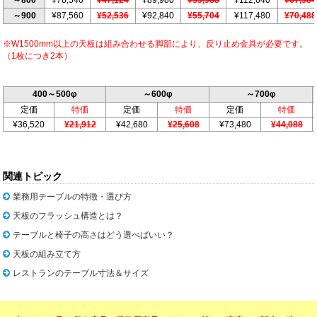
～900
¥87,560
¥52,536
¥92,840
¥55,704
¥117,480
¥70,488
※W1500mm以上の天板は組み合わせる脚部により、反り止め金具が必要です。
（1枚につき2本）
400～500φ
～600φ
～700φ
定価
特価
定価
特価
定価
特価
¥36,520
¥21,912
¥42,680
¥25,608
¥73,480
¥44,088
関連トピック
業務用テーブルの特徴・選び方
天板のフラッシュ構造とは？
テーブルと椅子の高さはどう選べばいい？
天板の組み立て方
レストランのテーブル寸法＆サイズ