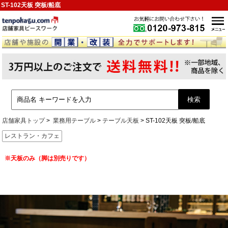
ST-102天板 突板/船底
店舗家具トップ
業務用テーブル
テーブル天板
ST-102天板 突板/船底
レストラン・カフェ
※天板のみ（脚は別売りです）