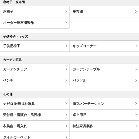
座椅子・座布団
座椅子
座布団
オーダー座布団製作
子供椅子・キッズ
子供用椅子
キッズコーナー
ガーデン家具
ガーデンチェア
ガーデンテーブル
ベンチ
パラソル
その他
ナゼロ 医療福祉家具
衝立/パーテーション
受付棚・講演台・風呂桶
卓上用品
衣裳盆・屑入れ
特注家具製作
タイルカーペット