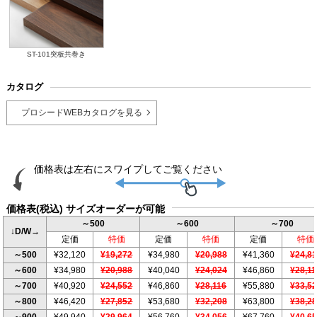
ST-101突板共巻き
カタログ
プロシードWEBカタログを見る
価格表(税込) サイズオーダーが可能
～500
～600
～700
↓D/W→
定価
特価
定価
特価
定価
特価
～500
¥32,120
¥19,272
¥34,980
¥20,988
¥41,360
¥24,8
～600
¥34,980
¥20,988
¥40,040
¥24,024
¥46,860
¥28,1
～700
¥40,920
¥24,552
¥46,860
¥28,116
¥55,880
¥33,5
～800
¥46,420
¥27,852
¥53,680
¥32,208
¥63,800
¥38,2
～900
¥49,940
¥29,964
¥56,760
¥34,056
¥67,760
¥40,6