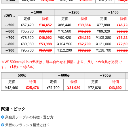
～1000
～1200
～1400
↓D/W→
定価
特価
定価
特価
定価
特価
～500
¥57,420
¥34,452
¥66,440
¥39,864
¥77,880
¥46,72
～600
¥65,780
¥39,468
¥76,560
¥45,936
¥89,320
¥53,59
～700
¥78,320
¥46,992
¥90,420
¥54,252
¥105,380
¥63,22
～800
¥89,980
¥53,988
¥104,500
¥62,700
¥121,000
¥72,60
～900
¥95,700
¥57,420
¥112,200
¥67,320
¥128,700
¥77,22
※W1500mm以上の天板は、組み合わせる脚部により、反り止め金具が必要で
す。（1枚につき2本）
500φ
～600φ
～700φ
定価
特価
定価
特価
定価
特価
¥42,460
¥25,476
¥51,700
¥31,020
¥72,820
¥43,692
関連トピック
業務用テーブルの特徴・選び方
天板のフラッシュ構造とは？