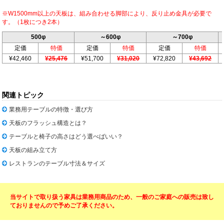
※W1500mm以上の天板は、組み合わせる脚部により、反り止め金具が必要で
す。（1枚につき2本）
500φ
～600φ
～700φ
定価
特価
定価
特価
定価
特価
¥42,460
¥25,476
¥51,700
¥31,020
¥72,820
¥43,692
関連トピック
業務用テーブルの特徴・選び方
天板のフラッシュ構造とは？
テーブルと椅子の高さはどう選べばいい？
天板の組み立て方
レストランのテーブル寸法＆サイズ
当サイトで取り扱う家具は業務用商品のため、一般のご家庭への販売は致し
ておりませんので予めご了承ください。