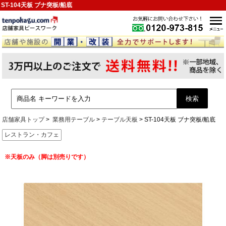
ST-104天板 ブナ突板/船底
店舗家具トップ
業務用テーブル
テーブル天板
ST-104天板 ブナ突板/船底
レストラン・カフェ
※天板のみ（脚は別売りです）