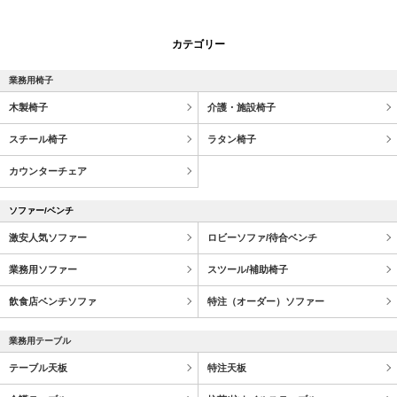
カテゴリー
業務用椅子
木製椅子
介護・施設椅子
スチール椅子
ラタン椅子
カウンターチェア
ソファー/ベンチ
激安人気ソファー
ロビーソファ/待合ベンチ
業務用ソファー
スツール/補助椅子
飲食店ベンチソファ
特注（オーダー）ソファー
業務用テーブル
テーブル天板
特注天板