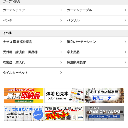
ガーデン家具
ガーデンチェア
ガーデンテーブル
ベンチ
パラソル
その他
ナゼロ 医療福祉家具
衝立/パーテーション
受付棚・講演台・風呂桶
卓上用品
衣裳盆・屑入れ
特注家具製作
タイルカーペット