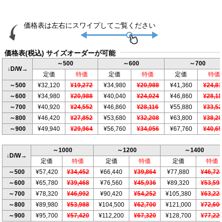
価格表(税込) サイズオーダーが可能
～500
～600
～700
↓D/W→
定価
特価
定価
特価
定価
特価
～500
¥32,120
¥19,272
¥34,980
¥20,988
¥41,360
¥24,8
～600
¥34,980
¥20,988
¥40,040
¥24,024
¥46,860
¥28,1
～700
¥40,920
¥24,552
¥46,860
¥28,116
¥55,880
¥33,5
～800
¥46,420
¥27,852
¥53,680
¥32,208
¥63,800
¥38,2
～900
¥49,940
¥29,964
¥56,760
¥34,056
¥67,760
¥40,6
～1000
～1200
～1400
↓D/W→
定価
特価
定価
特価
定価
特価
～500
¥57,420
¥34,452
¥66,440
¥39,864
¥77,880
¥46,72
～600
¥65,780
¥39,468
¥76,560
¥45,936
¥89,320
¥53,59
～700
¥78,320
¥46,992
¥90,420
¥54,252
¥105,380
¥63,22
～800
¥89,980
¥53,988
¥104,500
¥62,700
¥121,000
¥72,60
～900
¥95,700
¥57,420
¥112,200
¥67,320
¥128,700
¥77,22