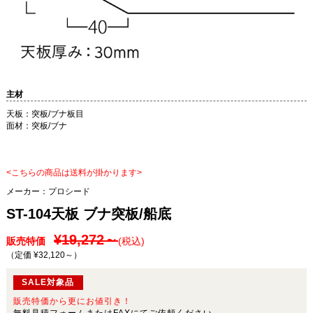
主材
天板：突板/ブナ板目
面材：突板/ブナ
<こちらの商品は送料が掛かります>
メーカー：
プロシード
ST-104天板 ブナ突板/船底
¥19,272～
販売特価
(税込)
（定価 ¥32,120～
）
SALE対象品
販売特価から更にお値引き！