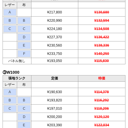
レザー
布
A
¥217,800
¥130,680
B
B
¥220,990
¥132,594
C
C
¥224,180
¥134,508
D
¥227,370
¥136,422
E
¥230,560
¥138,336
F
¥233,750
¥140,250
パネル無し
¥193,050
¥115,830
③W1000
張地ランク
定価
特価
レザー
布
A
¥190,630
¥114,378
B
B
¥193,820
¥116,292
C
C
¥197,010
¥118,206
D
¥200,200
¥120,120
E
¥203,390
¥122,034