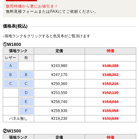
販売特価から更にお値引き！
無料見積フォームまたはFAXにてご依頼ください。
価格表(税込)
↓張地ランクをクリックすると色見本がご覧頂けます
①W1800
張地ランク
定価
特価
レザー
布
A
¥243,980
¥146,388
B
B
¥247,170
¥148,302
C
C
¥250,360
¥150,216
D
¥253,550
¥152,130
E
¥256,740
¥154,044
F
¥259,930
¥155,958
パネル無し
¥219,230
¥131,538
②W1500
張地ランク
定価
特価