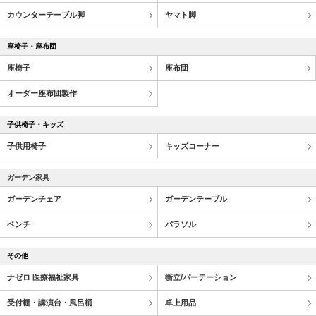
カウンターテーブル脚
ヤマト脚
座椅子・座布団
座椅子
座布団
オーダー座布団製作
子供椅子・キッズ
子供用椅子
キッズコーナー
ガーデン家具
ガーデンチェア
ガーデンテーブル
ベンチ
パラソル
その他
ナゼロ 医療福祉家具
衝立/パーテーション
受付棚・講演台・風呂桶
卓上用品