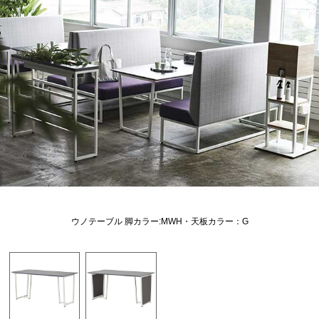
ウノテーブル 脚カラー:MWH・天板カラー：G