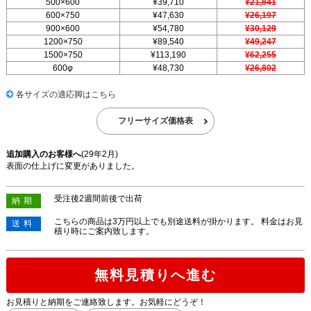
500×600
¥39,710
¥21,841
600×750
¥47,630
¥26,197
900×600
¥54,780
¥30,129
1200×750
¥89,540
¥49,247
1500×750
¥113,190
¥62,255
600φ
¥48,730
¥26,802
各サイズの適応脚はこちら
フリーサイズ価格表
追加購入のお客様へ
(29年2月)
表面の仕上げに変更がありました。
受注後2週間前後で出荷
納期
こちらの商品は3万円以上でも別途送料が掛かります。 料金はお見
送料
積り時にご案内致します。
無料見積りへ進む
お見積りと納期をご連絡致します。お気軽にどうぞ！