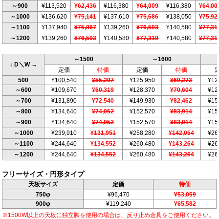
～900
¥113,520
¥62,436
¥116,380
¥64,009
¥116,380
¥64,00
～1000
¥136,620
¥75,141
¥137,610
¥75,686
¥138,050
¥75,92
～1100
¥137,940
¥75,867
¥139,260
¥76,593
¥140,580
¥77,31
～1200
¥139,260
¥76,593
¥140,580
¥77,319
¥140,580
¥77,31
～1500
～1600
↓ D＼W →
定価
特価
定価
特価
500
¥100,540
¥55,297
¥125,950
¥69,273
¥12
～600
¥109,670
¥60,319
¥128,370
¥70,604
¥12
～700
¥131,890
¥72,540
¥149,930
¥82,462
¥15
～800
¥134,640
¥74,052
¥152,570
¥83,914
¥15
～900
¥134,640
¥74,052
¥152,570
¥83,914
¥15
～1000
¥239,910
¥131,951
¥258,280
¥142,054
¥26
～1100
¥244,640
¥134,552
¥260,480
¥143,264
¥26
～1200
¥244,640
¥134,552
¥260,480
¥143,264
¥26
フリーサイズ・円形タイプ
天板サイズ
定価
特価
750φ
¥96,470
¥53,059
900φ
¥119,240
¥65,582
※1500W以上の天板に独立脚を使用の場合は、反り止め金具をご使用ください。