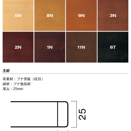
主材
表素材：ブナ突板（柾目）
縁材：ブナ無垢材
厚み：25mm