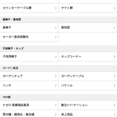
カウンターテーブル脚
ヤマト脚
座椅子・座布団
座椅子
座布団
オーダー座布団製作
子供椅子・キッズ
子供用椅子
キッズコーナー
ガーデン家具
ガーデンチェア
ガーデンテーブル
ベンチ
パラソル
その他
ナゼロ 医療福祉家具
衝立/パーテーション
受付棚・講演台・風呂桶
卓上用品