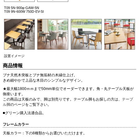
T09 5N-900φ-GAW-5N
T09 9N-600W 750D-EV-SI
設置イメージ
商品情報
ブナ天然木突板とブナ無垢材の木縁仕上げ。
きめ細やかで上品な木目のシンプルなデザイン。
★最大幅1800ｍｍまで50mm単位でオーダーできます。角・丸テーブル天板が
御座います。
この商品は天板のみで、脚は別売りです。テーブル脚もお探しの方は、
テーブ
ル脚
のページをご覧下さい。
■グリーン購入法適合品。
フレームカラー
天板カラー：下の8種類からお選びいただけます。