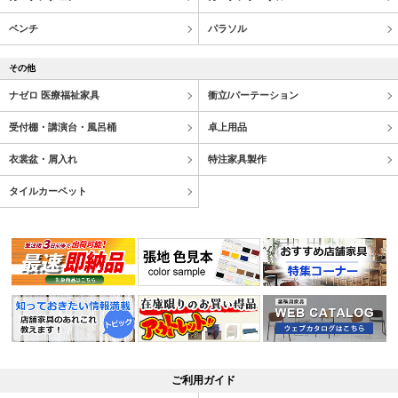
ベンチ
パラソル
その他
ナゼロ 医療福祉家具
衝立/パーテーション
受付棚・講演台・風呂桶
卓上用品
衣裳盆・屑入れ
特注家具製作
タイルカーペット
ご利用ガイド