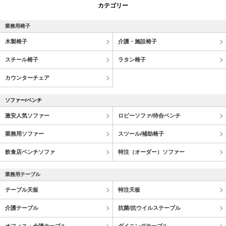
カテゴリー
業務用椅子
木製椅子
介護・施設椅子
スチール椅子
ラタン椅子
カウンターチェア
ソファー/ベンチ
激安人気ソファー
ロビーソファ/待合ベンチ
業務用ソファー
スツール/補助椅子
飲食店ベンチソファ
特注（オーダー）ソファー
業務用テーブル
テーブル天板
特注天板
介護テーブル
抗菌/抗ウイルステーブル