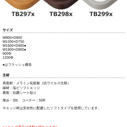
サイズ
W900×D900
W1200×D750
W1600×D900●
W1800×D900●
900Φ
1200Φ
●はフラッシュ構造
主材
表面材：メラミン化粧板（抗ウイルス仕様）
縁材：塩ビソフトエッジ
裏面：抗菌シート貼り
厚み：30t 、コーナー：50R
※エッジ材は安全性に配慮したソフトタイプを使用しています。