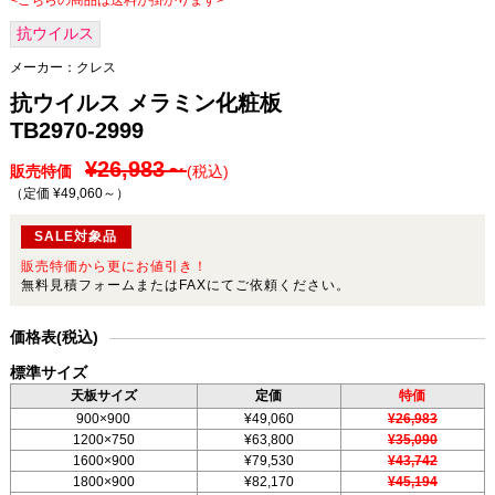
<こちらの商品は送料が掛かります>
抗ウイルス
メーカー：
クレス
抗ウイルス メラミン化粧板
TB2970-2999
¥26,983～
販売特価
(税込)
（定価 ¥49,060～
）
SALE対象品
販売特価から更にお値引き！
無料見積フォームまたはFAXにてご依頼ください。
価格表(税込)
標準サイズ
天板サイズ
定価
特価
900×900
¥49,060
¥26,983
1200×750
¥63,800
¥35,090
1600×900
¥79,530
¥43,742
1800×900
¥82,170
¥45,194