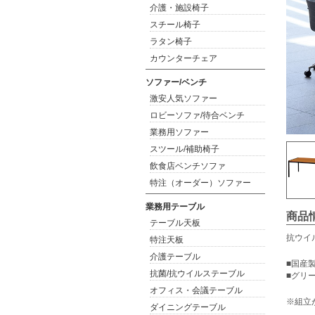
介護・施設椅子
スチール椅子
ラタン椅子
カウンターチェア
ソファー/ベンチ
激安人気ソファー
ロビーソファ/待合ベンチ
業務用ソファー
スツール/補助椅子
飲食店ベンチソファ
特注（オーダー）ソファー
業務用テーブル
商品
テーブル天板
抗ウイ
特注天板
介護テーブル
■国産
抗菌/抗ウイルステーブル
■グリ
オフィス・会議テーブル
※組立
ダイニングテーブル