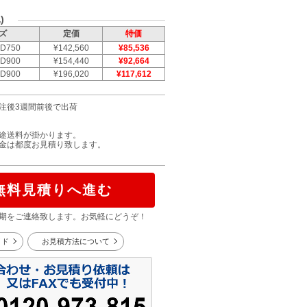
)
ズ
定価
特価
D750
¥142,560
¥85,536
D900
¥154,440
¥92,664
D900
¥196,020
¥117,612
注後3週間前後で出荷
途送料が掛かります。
金は都度お見積り致します。
無料見積りへ進む
期をご連絡致します。お気軽にどうぞ！
イド
お見積方法について