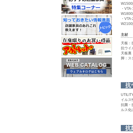
W150
・VTA-
W180
・VTA-
W210
主材
天板：
抗ウイ
天板裏
脚：ス
抗
UTI
イルス
抗菌・
ルス化
抗