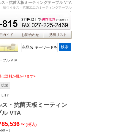
ルス・抗菌天板ミーティングテーブル VTA
抗ウイルス・抗菌加工のミーティングテーブル
用ガイド
お問合わせ
見積リスト
ブル VTA
品は送料が掛かります>
・抗菌
ILITY
ルス・抗菌天板ミーティン
ル VTA
¥85,536～
(税込)
560～
）