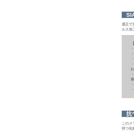
S
適正で
ルス加
・
抗
このメ
持つ化