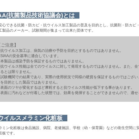
IAA(抗菌製品技術協議会)とは
安心できる抗菌・防カビ・抗ウイルス加工製品の普及を目的とし、抗菌剤・防カビ
工製品のメーカー、試験期間が集まって出来た団体です。
【ご注意】
・抗ウイルス加工は、病気の治療や予防を目的とするものではありません。
SIAAの安全基準に適合しています。
・本製品は感染予防を保証するものではありません。
・抗ウイルス性能は全てのウイルスに対して発現するものではありません。また、全
れるとは限りません。
・試験機関での結果であり、実際の使用状況で同様の硬貨を保証するものではござい
療を目的とした製品ではありません。
・表面のツヤが変化するほど摩耗すると抗ウイルス性能が低下する事があります。
・表面に汚れなどが付着した状態では、効果を発揮することができませんので、適せ
ウイルスメラミン化粧板
ラミン化粧板は食品施設、病院、老健施設、学校（幼・保育園）などの衛生空間に
粧板です。