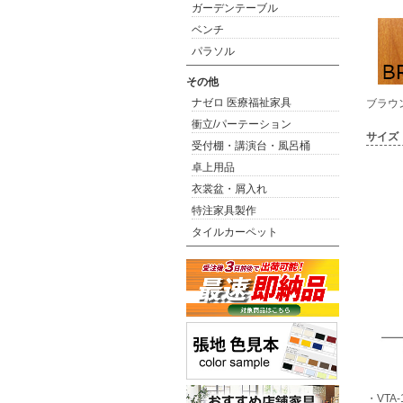
ガーデンテーブル
ベンチ
パラソル
その他
ナゼロ 医療福祉家具
ブラウ
衝立/パーテーション
サイズ
受付棚・講演台・風呂桶
卓上用品
衣裳盆・屑入れ
特注家具製作
タイルカーペット
・VTA-