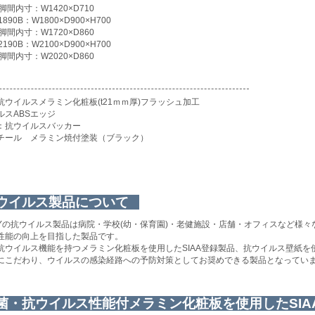
0脚間内寸：W1420×D710
1890B：W1800×D900×H700
0脚間内寸：W1720×D860
2190B：W2100×D900×H700
0脚間内寸：W2020×D860
抗ウイルスメラミン化粧板(t21ｍｍ厚)フラッシュ加工
ルスABSエッジ
：抗ウイルスバッカー
チール メラミン焼付塗装（ブラック）
ウイルス製品について
LITYの抗ウイルス製品は病院・学校(幼・保育園)・老健施設・店舗・オフィスなど
性能の向上を目指した製品です。
抗ウイルス機能を持つメラミン化粧板を使用したSIAA登録製品、抗ウイルス壁紙
にこだわり、ウイルスの感染経路への予防対策としてお奨めできる製品となってい
菌・抗ウイルス性能付メラミン化粧板を使用したSIA