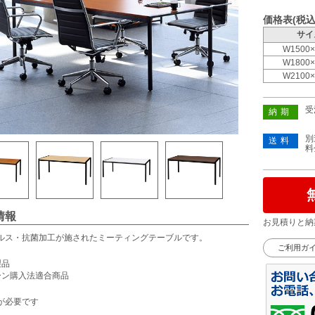
価格表(税込
サイ
W1500×
W1800×
W2100×
受
納期
別
送料
料
情報
お見積りと納
ルス・抗菌加工が施されたミーティングテーブルです。
ご利用ガ
製品
ーン購入法適合商品
が必要です