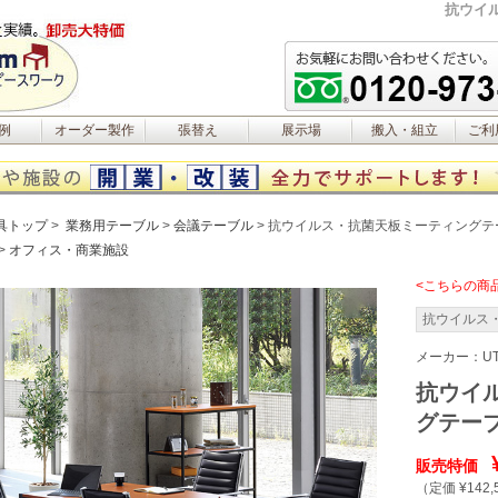
抗ウイ
例
オーダー製作
張替え
展示場
搬入・組立
ご利
具トップ
業務用テーブル
会議テーブル
抗ウイルス・抗菌天板ミーティングテー
オフィス・商業施設
<こちらの商
抗ウイルス
メーカー：
UT
抗ウイ
グテーブ
販売特価
（定価 ¥142,