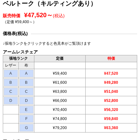
ベルトーク（キルティングあり）
¥47,520～
販売特価
(税込)
（定価 ¥59,400～
）
価格表(税込)
↓張地ランクをクリックすると色見本がご覧頂けます
アームレスチェア
張地ランク
定価
特価
レザー
布
A
A
¥59,400
¥47,520
B
B
¥61,600
¥49,280
C
C
¥63,800
¥51,040
D
D
¥66,000
¥52,800
E
¥70,400
¥56,320
F
¥74,800
¥59,840
G
¥79,200
¥63,360