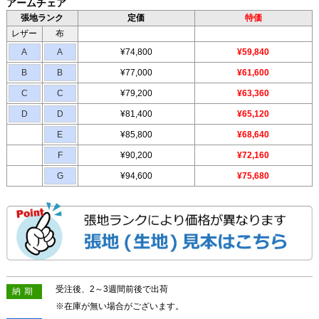
アームチェア
張地ランク
定価
特価
レザー
布
A
A
¥74,800
¥59,840
B
B
¥77,000
¥61,600
C
C
¥79,200
¥63,360
D
D
¥81,400
¥65,120
E
¥85,800
¥68,640
F
¥90,200
¥72,160
G
¥94,600
¥75,680
受注後、2～3週間前後で出荷
納期
※在庫が無い場合がございます。