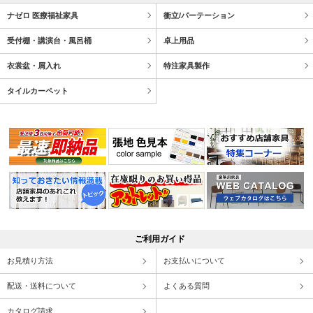
ナゼロ 医療福祉家具
衝立/パーテーション
受付棚・講演台・風呂桶
卓上用品
衣裳盆・屑入れ
特注家具製作
タイルカーペット
ご利用ガイド
お見積り方法
お支払いについて
配送・送料について
よくある質問
カタログ請求