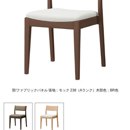
背/ファブリックパネル 張地：モック 238（Aランク）木部色：BR色