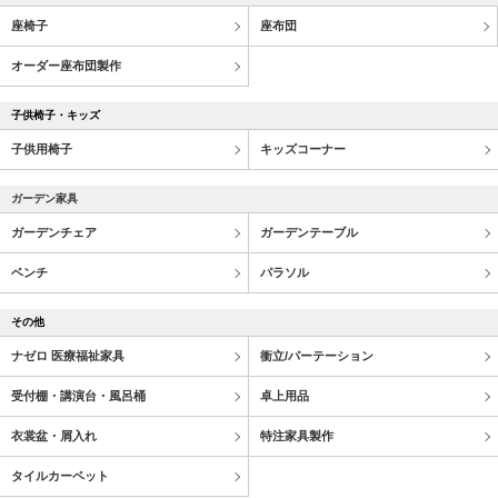
座椅子
座布団
オーダー座布団製作
子供椅子・キッズ
子供用椅子
キッズコーナー
ガーデン家具
ガーデンチェア
ガーデンテーブル
ベンチ
パラソル
その他
ナゼロ 医療福祉家具
衝立/パーテーション
受付棚・講演台・風呂桶
卓上用品
衣裳盆・屑入れ
特注家具製作
タイルカーペット