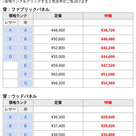
↓張地ランクをクリックすると色見本がご覧頂けます
背：ファブリックパネル
張地ランク
定価
特価
レザー
布
A
A
¥48,400
¥38,720
B
B
¥50,600
¥40,480
C
C
¥52,800
¥42,240
D
D
¥55,000
¥44,000
E
¥59,400
¥47,520
F
¥63,800
¥51,040
G
¥68,200
¥54,560
背：ウッドパネル
張地ランク
定価
特価
レザー
布
A
A
¥36,300
¥29,040
B
B
¥37,400
¥29,920
C
C
¥38,500
¥30,800