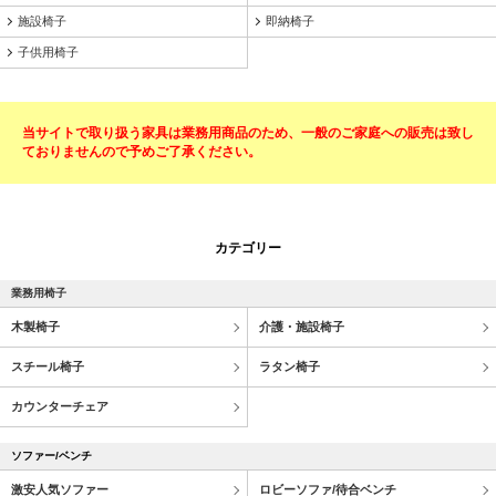
施設椅子
即納椅子
子供用椅子
当サイトで取り扱う家具は業務用商品のため、一般のご家庭への販売は致し
ておりませんので予めご了承ください。
カテゴリー
業務用椅子
木製椅子
介護・施設椅子
スチール椅子
ラタン椅子
カウンターチェア
ソファー/ベンチ
激安人気ソファー
ロビーソファ/待合ベンチ