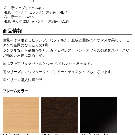
左）背/ファブリックパネル
張地：ドック 4（Eランク） 木部色：MB色
右）背/ウッドパネル
張地: モック 238（Aランク） 木部色：CL色
商品情報
無駄をそぎ落としたシンプルなフォルム。直線と曲線のバランスが美しく、モ
ダンな空間にぴったりの1脚。
シンプルながら品格があり、カフェやレストラン、オフィスの来客スペースな
ど幅広い用途に対応可能。
背はファブリックパネルとウッドパネル から選べます。
同シリーズに
カウンタータイプ
、
アームチェアタイプ
もございます。
※グリーン購入法適合品
フレームカラー