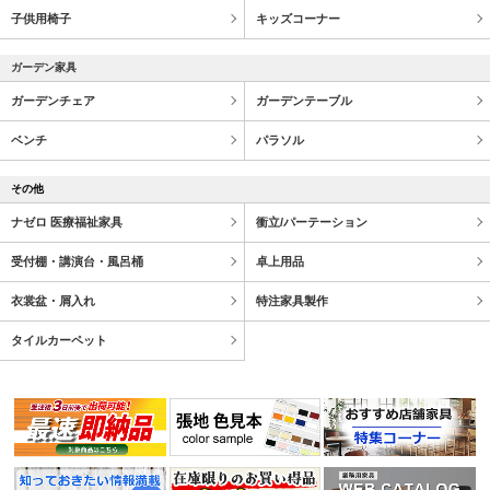
子供用椅子
キッズコーナー
ガーデン家具
ガーデンチェア
ガーデンテーブル
ベンチ
パラソル
その他
ナゼロ 医療福祉家具
衝立/パーテーション
受付棚・講演台・風呂桶
卓上用品
衣裳盆・屑入れ
特注家具製作
タイルカーペット