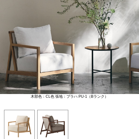
木部色：CL色 張地：プラハ PU-1（Bランク）