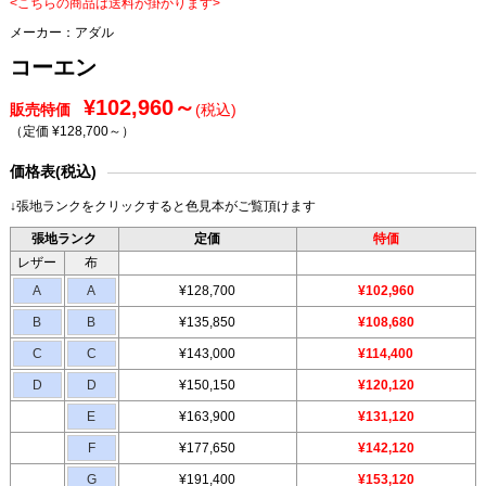
<こちらの商品は送料が掛かります>
メーカー：
アダル
コーエン
¥102,960～
販売特価
(税込)
（定価 ¥128,700～
）
価格表(税込)
↓張地ランクをクリックすると色見本がご覧頂けます
張地ランク
定価
特価
レザー
布
A
A
¥128,700
¥102,960
B
B
¥135,850
¥108,680
C
C
¥143,000
¥114,400
D
D
¥150,150
¥120,120
E
¥163,900
¥131,120
F
¥177,650
¥142,120
G
¥191,400
¥153,120