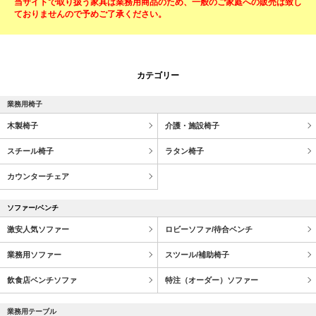
当サイトで取り扱う家具は業務用商品のため、一般のご家庭への販売は致し
ておりませんので予めご了承ください。
カテゴリー
業務用椅子
木製椅子
介護・施設椅子
スチール椅子
ラタン椅子
カウンターチェア
ソファー/ベンチ
激安人気ソファー
ロビーソファ/待合ベンチ
業務用ソファー
スツール/補助椅子
飲食店ベンチソファ
特注（オーダー）ソファー
業務用テーブル