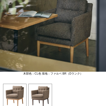
木部色：CL色 張地：ファルベ BR（Dランク）