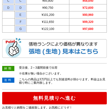
C
C
¥85,800
¥68,640
D
D
¥90,750
¥72,600
E
¥101,200
¥80,960
F
¥111,650
¥89,320
G
¥122,100
¥97,680
受注後、2～3週間前後で出荷
納期
※在庫が無い場合がございます。
こちらの商品は3万円以上でも別途送料が掛かります。料金はお見
送料
積り時にご案内致します。
無料見積りへ進む
お見積りと納期をご連絡致します。お気軽にどうぞ！