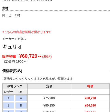
主材
脚：ビーチ材
<こちらの商品は送料が掛かります>
メーカー：
アダル
キュリオ
¥60,720～
販売特価
(税込)
（定価 ¥75,900～
）
価格表(税込)
↓張地ランクをクリックすると色見本がご覧頂けます
張地ランク
定価
特価
レザー
布
A
A
¥75,900
¥60,720
B
B
¥80,850
¥64,680