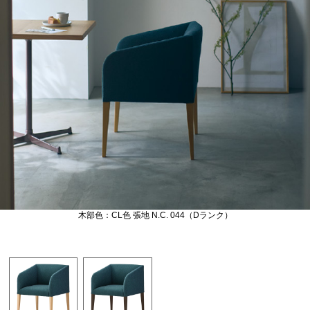
木部色：CL色 張地 N.C. 044（Dランク）