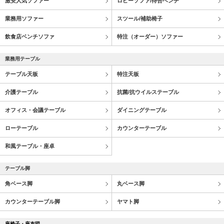
激安人気ソファー
ロビーソファ/待合ベンチ
業務用ソファー
スツール/補助椅子
飲食店ベンチソファ
特注（オーダー）ソファー
業務用テーブル
テーブル天板
特注天板
介護テーブル
抗菌/抗ウイルステーブル
オフィス・会議テーブル
ダイニングテーブル
ローテーブル
カウンターテーブル
和風テーブル・座卓
テーブル脚
角ベース脚
丸ベース脚
カウンターテーブル脚
ヤマト脚
座椅子・座布団