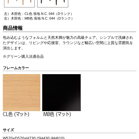
左）木部色：CL色 張地 N.C. 044（Dランク）
右）木部色：MB色 張地 N.C. 044（Dランク）
商品情報
包み込むようなフォルムと天然木脚が魅力の高級チェア。シンプルで洗練され
たデザインは、リビングや応接室、ラウンジなど幅広い空間に上質な雰囲気を
演出します。
※グリーン購入法適合品
フレームカラー
サイズ
W570×D570×H730 (SH430 /AH610)