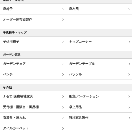
座椅子
座布団
オーダー座布団製作
子供椅子・キッズ
子供用椅子
キッズコーナー
ガーデン家具
ガーデンチェア
ガーデンテーブル
ベンチ
パラソル
その他
ナゼロ 医療福祉家具
衝立/パーテーション
受付棚・講演台・風呂桶
卓上用品
衣裳盆・屑入れ
特注家具製作
タイルカーペット