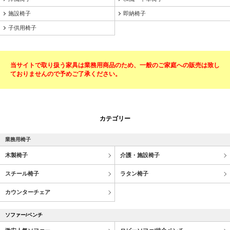
施設椅子
即納椅子
子供用椅子
当サイトで取り扱う家具は業務用商品のため、一般のご家庭への販売は致し
ておりませんので予めご了承ください。
カテゴリー
業務用椅子
木製椅子
介護・施設椅子
スチール椅子
ラタン椅子
カウンターチェア
ソファー/ベンチ