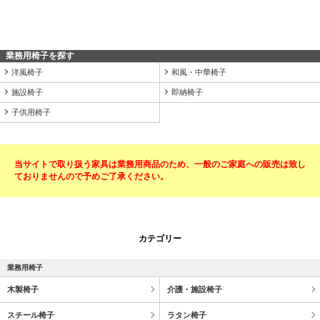
業務用椅子を探す
洋風椅子
和風・中華椅子
施設椅子
即納椅子
子供用椅子
当サイトで取り扱う家具は業務用商品のため、一般のご家庭への販売は致し
ておりませんので予めご了承ください。
カテゴリー
業務用椅子
木製椅子
介護・施設椅子
スチール椅子
ラタン椅子