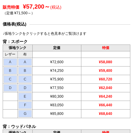
¥57,200～
販売特価
(税込)
（定価 ¥71,500～
）
価格表(税込)
↓張地ランクをクリックすると色見本がご覧頂けます
背：スポーク
張地ランク
定価
特価
レザー
布
A
A
¥72,600
¥58,080
B
B
¥74,250
¥59,400
C
C
¥75,900
¥60,720
D
D
¥77,550
¥62,040
E
¥80,300
¥64,240
F
¥83,050
¥66,440
G
¥85,800
¥68,640
背：ウッドパネル
張地ランク
定価
特価