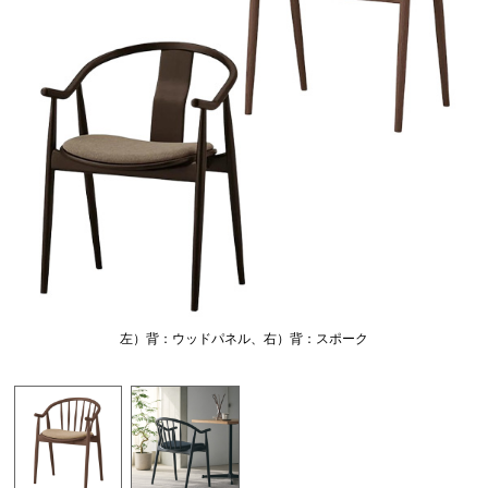
左）背：ウッドパネル、右）背：スポーク