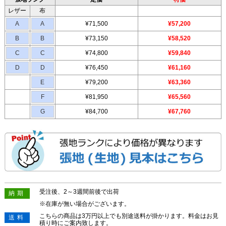
レザー
布
A
A
¥71,500
¥57,200
B
B
¥73,150
¥58,520
C
C
¥74,800
¥59,840
D
D
¥76,450
¥61,160
E
¥79,200
¥63,360
F
¥81,950
¥65,560
G
¥84,700
¥67,760
受注後、2～3週間前後で出荷
納期
※在庫が無い場合がございます。
こちらの商品は3万円以上でも別途送料が掛かります。料金はお見
送料
積り時にご案内致します。