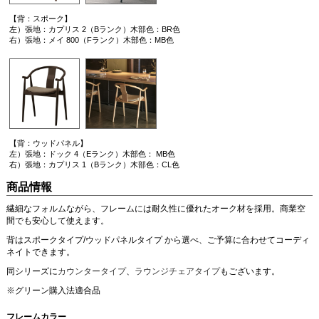
【背：スポーク】
左）張地：カプリス 2（Bランク）木部色：BR色
右）張地：メイ 800（Fランク）木部色：MB色
【背：ウッドパネル】
左）張地：ドック 4（Eランク）木部色： MB色
右）張地：カプリス 1（Bランク）木部色：CL色
商品情報
繊細なフォルムながら、フレームには耐久性に優れたオーク材を採用。商業空
間でも安心して使えます。
背はスポークタイプ/ウッドパネルタイプ から選べ、ご予算に合わせてコーディ
ネイトできます。
同シリーズに
カウンタータイプ
、
ラウンジチェアタイプ
もございます。
※グリーン購入法適合品
フレームカラー