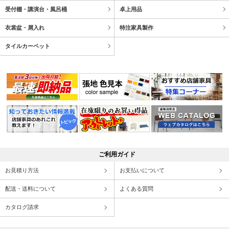
受付棚・講演台・風呂桶
卓上用品
衣裳盆・屑入れ
特注家具製作
タイルカーペット
ご利用ガイド
お見積り方法
お支払いについて
配送・送料について
よくある質問
カタログ請求