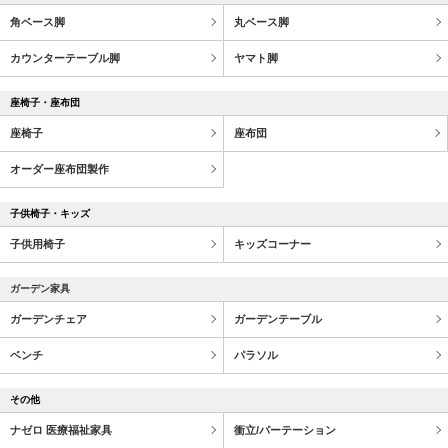
角ベース脚
丸ベース脚
カウンターテーブル脚
ヤマト脚
座椅子・座布団
座椅子
座布団
オーダー座布団製作
子供椅子・キッズ
子供用椅子
キッズコーナー
ガーデン家具
ガーデンチェア
ガーデンテーブル
ベンチ
パラソル
その他
ナゼロ 医療福祉家具
衝立/パーテーション